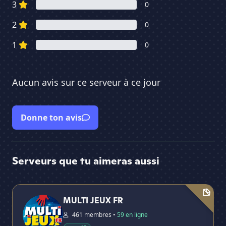
3
0
2
0
1
0
Aucun avis sur ce serveur à ce jour
Donne ton avis
Serveurs que tu aimeras aussi
MULTI JEUX FR
No
MULTI JEUX FR
461 membres •
59 en ligne