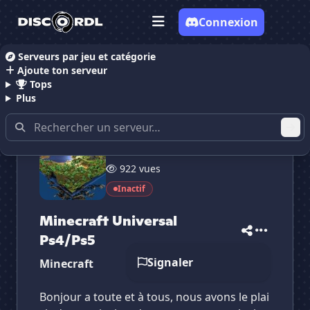
Connexion
Serveurs par jeu et catégorie
Ajoute ton serveur
Accueil
Serveurs Discord Gaming
Serveurs Discor
Tops
Plus
12 membres
✕
✕
✕
922 vues
✕
Minecraft Univers...
Minecraft Unive...
Vote pour
Minecraft Univers...
Inactif
Es-tu sûr de vouloir supprimer ton avis de ce
serveur ?
Minecraft Universal
Ps4/Ps5
Supprimer
Signaler
Minecraft
Bonjour a toute et à tous, nous avons le plai