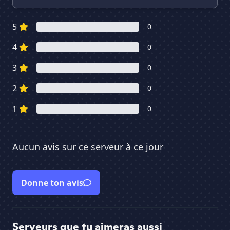
5
0
4
0
3
0
2
0
1
0
Aucun avis sur ce serveur à ce jour
Donne ton avis
Serveurs que tu aimeras aussi