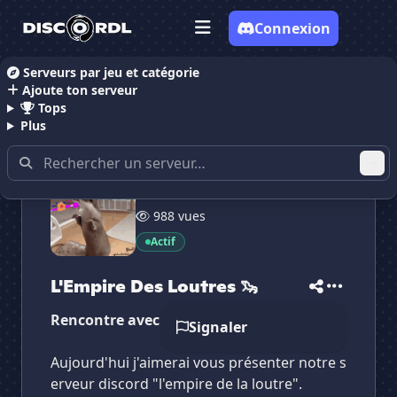
Connexion
Serveurs par jeu et catégorie
Ajoute ton serveur
Accueil
Serveurs Discord Discussion
L'Empire Des
Tops
Plus
414 membres
988 vues
Actif
L'Empire Des Loutres 🦦
✕
✕
✕
✕
L'Empire Des Lout...
L'Empire Des Lo...
Vote pour
L'Empire Des Lout...
Rencontre avec des personnes
Signaler
Es-tu sûr de vouloir supprimer ton avis de ce
serveur ?
Aujourd'hui j'aimerai vous présenter notre s
erveur discord "l'empire de la loutre".
Supprimer