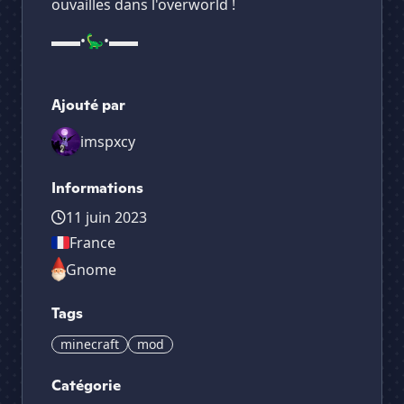
ouvailles dans l'overworld !
▬▬•🦕•▬▬
Ajouté par
imspxcy
Informations
11 juin 2023
France
Gnome
Tags
minecraft
mod
Catégorie