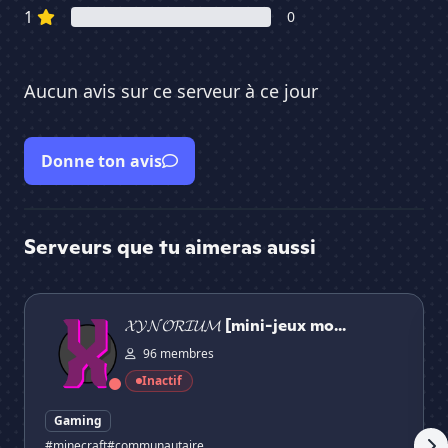
1
0
Aucun avis sur ce serveur à ce jour
Donne ton avis
Serveurs que tu aimeras aussi
𝓧𝓨𝓝𝓞𝓡𝓘𝓤𝓜 [mini-jeux moddé]
Wi
𝓧𝓨𝓝𝓞𝓡𝓘𝓤𝓜 [mini-jeux mo...
96 membres
Inactif
Gaming
#minecraft
#communautaire