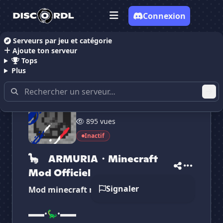
Connexion
Serveurs par jeu et catégorie
Ajoute ton serveur
Accueil
Serveurs Discord Gaming
Serveurs Discor
Tops
Plus
59 membres
895 vues
✕
✕
✕
Inactif
✕
🦕ゝARMURIA・Mine...
🦕ゝARMURIA・Mi...
Vote pour
🦕ゝARMURIA・Mine...
Es-tu sûr de vouloir supprimer ton avis de ce
🦕ゝARMURIA・Minecraft
serveur ?
Mod Officiel
Signaler
Supprimer
Mod minecraft minerai
▬▬•🦕•▬▬