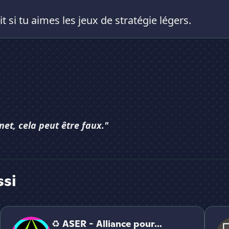
 si tu aimes les jeux de stratégie légers.
net, cela peut être faux."
ssi
♻ ASER - Alliance pour la Santé de l'Environnement et de l
Haite
♻ ASER - Alliance pour...