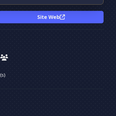
Site Web
(s)