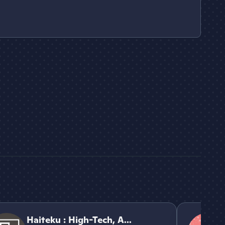
a République
ku : High-Tech, Aide et Communauté
why
Haiteku : High-Tech, A...