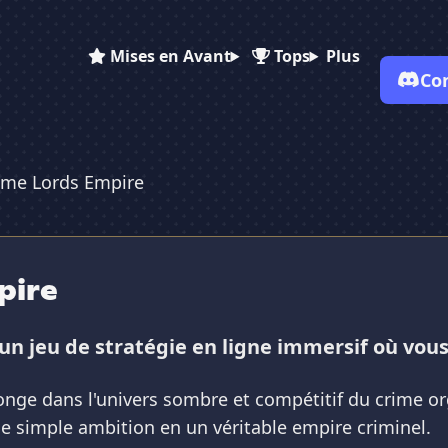
Mises en Avant
Tops
Plus
Co
ime Lords Empire
✕
✕
✕
✕
Vote pour
Crime Lords Empire
Crime Lords Empire
Crime Lords Empire
Es-tu sûr de vouloir supprimer ton avis de ce serveur ?
pire
Supprimer
un jeu de stratégie en ligne immersif où vou
nge dans l'univers sombre et compétitif du crime org
ne simple ambition en un véritable empire criminel.