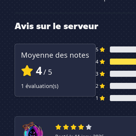
Avis sur le serveur
5
Moyenne des notes
4
4
/ 5
3
1 évaluation(s)
2
1