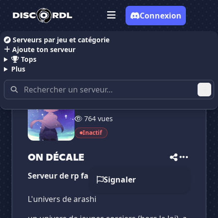
Connexion
Serveurs par jeu et catégorie
Ajoute ton serveur
Accueil
Serveurs Discord RolePlay
ON DÉCALE
Tops
Plus
20 membres
764 vues
✕
✕
✕
Inactif
✕
ON DÉCALE
ON DÉCALE
Vote pour
ON DÉCALE
Es-tu sûr de vouloir supprimer ton avis de ce
ON DÉCALE
serveur ?
Serveur de rp fantaisiste
Signaler
Supprimer
L'univers de arashi