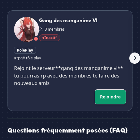
Gang des manganime VI
Re
Gang des manganime VI
3 membres
Inactif
RolePlay
#rpg
# rôle play
Rejoint le serveur**gang des manganime vi**
tu pourras rp avec des membres te faire des
nouveaux amis
Rejoindre
Questions fréquemment posées (FAQ)