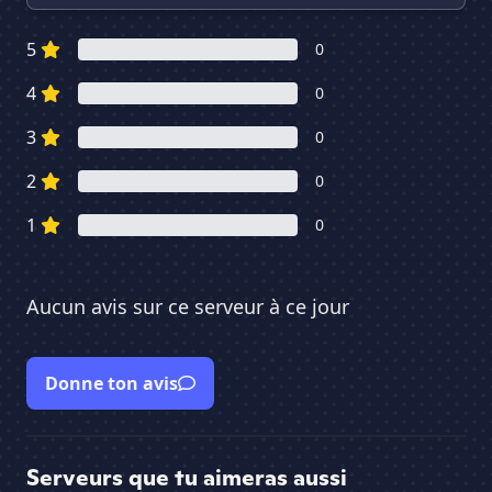
5
0
4
0
3
0
2
0
1
0
Aucun avis sur ce serveur à ce jour
Donne ton avis
Serveurs que tu aimeras aussi