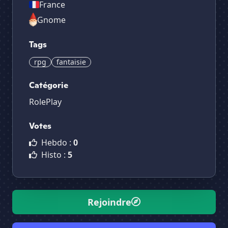
France
Gnome
Tags
rpg
fantaisie
Catégorie
RolePlay
Votes
Hebdo :
0
Histo :
5
Rejoindre