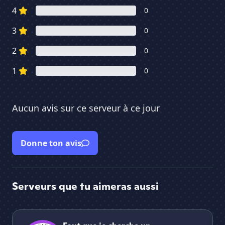
4
0
3
0
2
0
1
0
Aucun avis sur ce serveur à ce jour
Donne ton avis
Serveurs que tu aimeras aussi
Faut que je cherche un nom…
L'