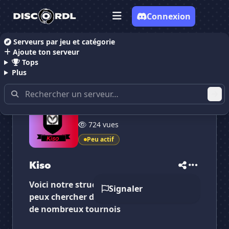
Connexion
Serveurs par jeu et catégorie
Ajoute ton serveur
Accueil
Serveurs Discord Gaming
Serveurs Disco
Tops
Plus
111 membres
✕
✕
✕
724 vues
✕
Kiso
Kiso
Vote pour
Kiso
Peu actif
Es-tu sûr de vouloir supprimer ton avis de ce
serveur ?
Kiso
Supprimer
Voici notre structure overwatch 2 ou tous
Signaler
peux chercher des joueurs et participer à
de nombreux tournois