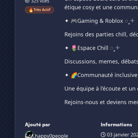
325 vues
étique cosy et une communau
🔥
Très Actif
✦ 🎮Gaming & Roblox ◌˳𓇬
Rejoins des parties chill, d
✦ 🌷Espace Chill ◌˳𓇬
Discussions, memes, débats,
✦ 🌈Communauté inclusive 
Une équipe à l’écoute et un 
Rejoins-nous et deviens me
Ajouté par
Informations
03 janvier 20
happy0people