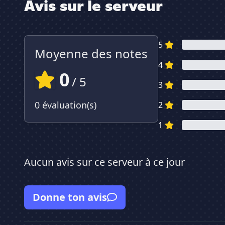
Avis sur le serveur
5
Moyenne des notes
4
0
/ 5
3
0 évaluation(s)
2
1
Aucun avis sur ce serveur à ce jour
Donne ton avis