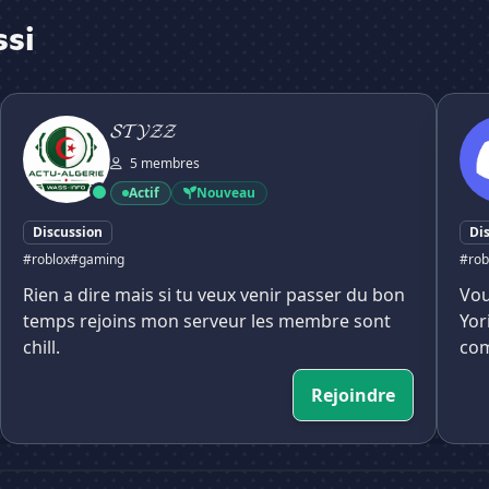
ssi
𝓢𝓣𝓨𝓩𝓩
Yoriga
𝓢𝓣𝓨𝓩𝓩
5 membres
Actif
Nouveau
Discussion
Di
#roblox
#gaming
#rob
Rien a dire mais si tu veux venir passer du bon
Vou
temps rejoins mon serveur les membre sont
Yor
chill.
co
Rejoindre