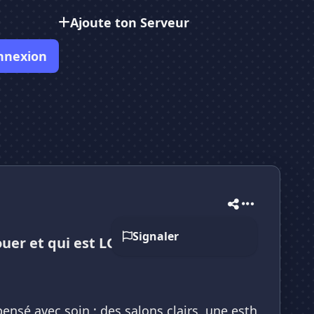
Ajoute ton Serveur
nnexion
Signaler
ouer et qui est LGBT friendly
ensé avec soin : des salons clairs, une esth