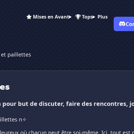
Mises en Avant
Tops
Plus
Co
 et paillettes
✕
✕
✕
✕
Vote pour
Épice et paillettes
Épice et paillettes
Épice et paille...
Es-tu sûr de vouloir supprimer ton avis de ce serveur ?
tes
Supprimer
a pour but de discuter, faire des rencontres, j
illettes n✧
eureux où chacun peut être soi-même. Ici, tout est p