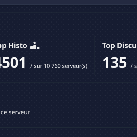
op Histo
Top Disc
4501
135
/ sur 10 760 serveur(s)
/ 
 ce serveur