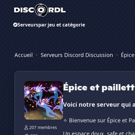
Serveurs
par jeu et catégorie
Accueil
Serveurs Discord Discussion
Épice
Épice et paillet
Voici notre serveur qui 
✧ Bienvenue sur Épice et Pa
207 membres
Un espace doux, safe et chal