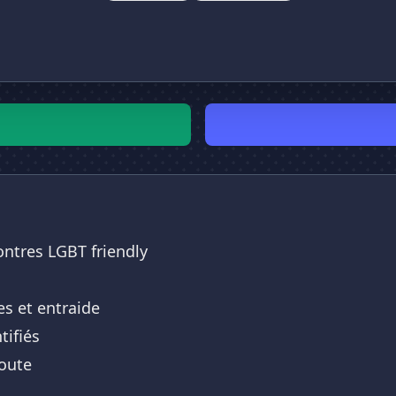
ontres LGBT friendly
s et entraide
tifiés
oute