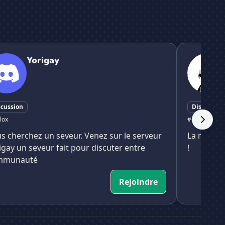
y
Ｑ꒒ꊰ 🏯
Yorigay
scussion
Discussion
lox
#chill
#roblox
s cherchez un seveur. Venez sur le serveur
La meille
igay un seveur fait pour discuter entre
!
mmunauté
Rejoindre