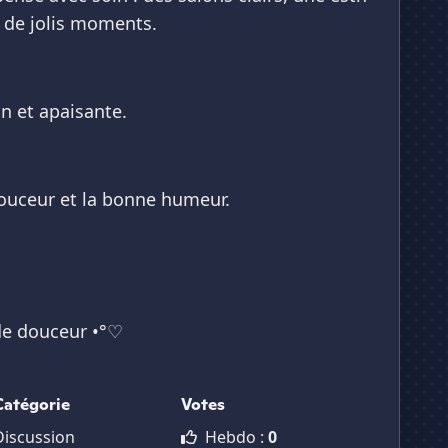
 de jolis moments.
n et apaisante.
douceur et la bonne humeur.
de douceur •°♡
Catégorie
Votes
Discussion
Hebdo :
0