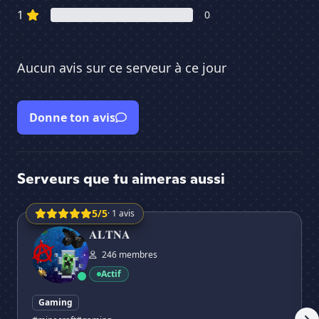
1
0
Aucun avis sur ce serveur à ce jour
Donne ton avis
Serveurs que tu aimeras aussi
5/5
· 1 avis
𝐀𝐋𝐓𝐍𝐀
Th
𝐀𝐋𝐓𝐍𝐀
246 membres
Actif
Gaming