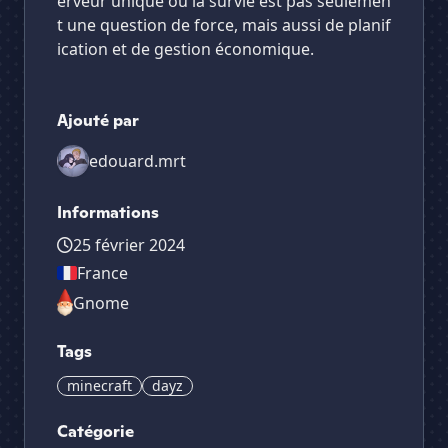
erveur unique où la survie est pas seulemen
t une question de force, mais aussi de planif
ication et de gestion économique.
Ajouté par
edouard.mrt
Informations
25 février 2024
France
Gnome
Tags
minecraft
dayz
Catégorie