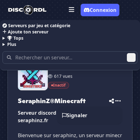
Connexion
Serveurs par jeu et catégorie
Ajoute ton serveur
Accueil
Serveurs Discord Gaming
Serveurs Discor
Tops
Plus
18 membres
617 vues
Inactif
✕
✕
✕
✕
SeraphinZ®Minecraft
SeraphinZ®Minec...
Vote pour
SeraphinZ®Minecraft
SeraphinZ®Minecraft
Es-tu sûr de vouloir supprimer ton avis de ce
serveur ?
Serveur discord d'un serveur minecraft
Signaler
seraphinz.fr
Supprimer
Bienvenue sur seraphinz, un serveur minecr