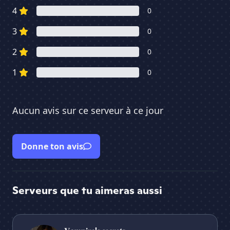
4
0
3
0
2
0
1
0
Aucun avis sur ce serveur à ce jour
Donne ton avis
Serveurs que tu aimeras aussi
𝐕𝐚𝐦𝐩𝐢𝐫𝐞'𝐬 𝐬𝐞𝐜𝐫𝐞𝐭𝐬
Gr