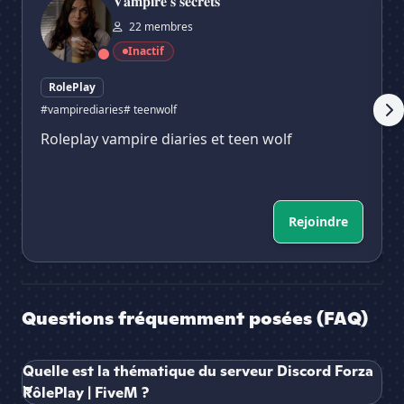
𝐕𝐚𝐦𝐩𝐢𝐫𝐞'𝐬 𝐬𝐞𝐜𝐫𝐞𝐭𝐬
22 membres
Inactif
RolePlay
#vampirediaries
# teenwolf
Roleplay vampire diaries et teen wolf
Rejoindre
Questions fréquemment posées (FAQ)
Quelle est la thématique du serveur Discord Forza
RôlePlay | FiveM ?