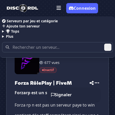
Connexion
Serveurs par jeu et catégorie
Ajoute ton serveur
Accueil
Serveurs Discord RolePlay
Forza RôlePlay 
Tops
Plus
23 membres
677 vues
✕
✕
✕
✕
Forza RôlePlay | ...
Forza RôlePlay ...
Inactif
Vote pour
Forza RôlePlay | ...
Es-tu sûr de vouloir supprimer ton avis de ce
serveur ?
Forza RôlePlay | FiveM
Forzarp est un serveur gta rp sur fivem
Supprimer
Signaler
Forza rp n est pas un serveur paye to win