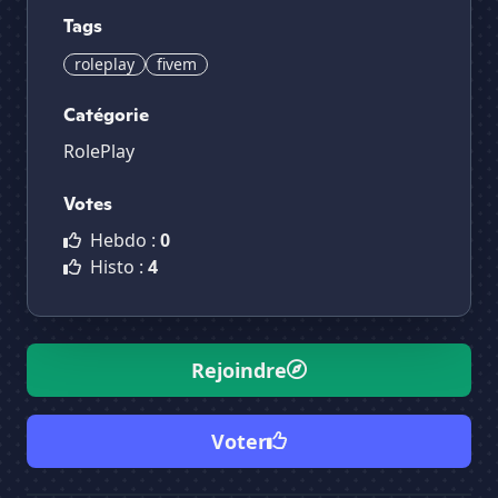
Tags
roleplay
fivem
Catégorie
RolePlay
Votes
Hebdo :
0
Histo :
4
Rejoindre
Voter