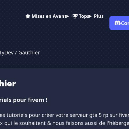
Mises en Avant
Tops
Plus
Co
✕
✕
✕
✕
Vote pour
💻 TyDev / Gauthier
TyDev / Gauthier
💻 TyDev / Gauthier
💻 TyDev / Gaut...
Es-tu sûr de vouloir supprimer ton avis de ce serveur ?
Supprimer
hier
iels pour fivem !
es tutoriels pour créer votre serveur gta 5 rp sur fiv
x qui le souhaitent & nous faisons aussi de l'héberge