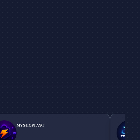
ᴘғᴀsᴛ
TeykDevStud
ᴍʏsʜᴏᴘғᴀsᴛ