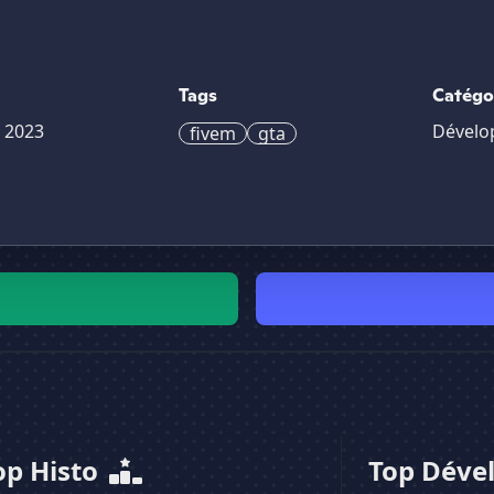
Tags
Catégo
 2023
Dévelo
fivem
gta
op Histo
Top Déve