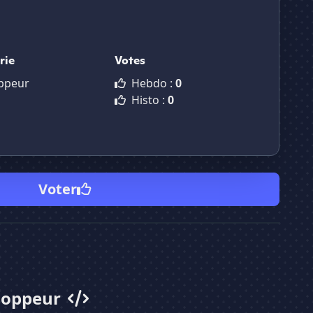
rie
Votes
ppeur
Hebdo :
0
Histo :
0
Voter
loppeur