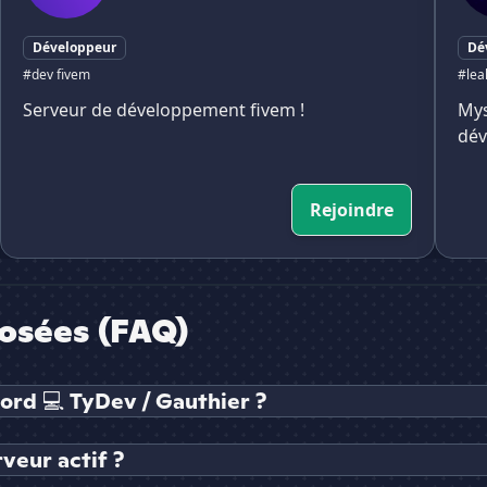
Développeur
Dé
#dev fivem
#lea
Serveur de développement fivem !
Mys
dév
Rejoindre
osées (FAQ)
ord 💻 TyDev / Gauthier ?
veur actif ?