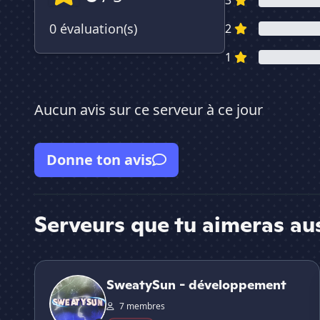
3
0 évaluation(s)
2
1
Aucun avis sur ce serveur à ce jour
Donne ton avis
Serveurs que tu aimeras au
SweatySun - développement
SweatySun - développement
7 membres