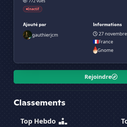
772 vues
Inactif
Ajouté par
Informations
27 novembre
gauthierjcm
France
Gnome
Rejoindre
Classements
Top Hebdo
T