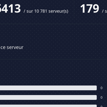
6413
179
/ sur 10 781 serveur(s)
/ 
 ce serveur
0
0
0