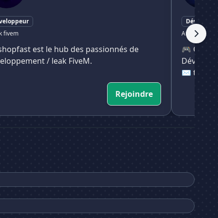
veloppeur
Développe
k fivem
Aucun tag
hopfast est le hub des passionnés de
🎮 Créate
eloppement / leak FiveM.
Développ
✉️ teykde
Rejoindre