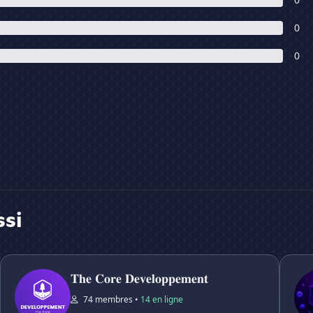
0
0
ssi
𝐓𝐡𝐞 𝐂𝐨𝐫𝐞 𝐃𝐞𝐯𝐞𝐥𝐨𝐩𝐩𝐞𝐦𝐞𝐧𝐭
ᴍʏsʜᴏ
𝐓𝐡𝐞 𝐂𝐨𝐫𝐞 𝐃𝐞𝐯𝐞𝐥𝐨𝐩𝐩𝐞𝐦𝐞𝐧𝐭
74 membres •
14 en ligne