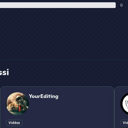
0
ssi
YourEditing
VED Vi
YourEditing
Vidéos
Vi