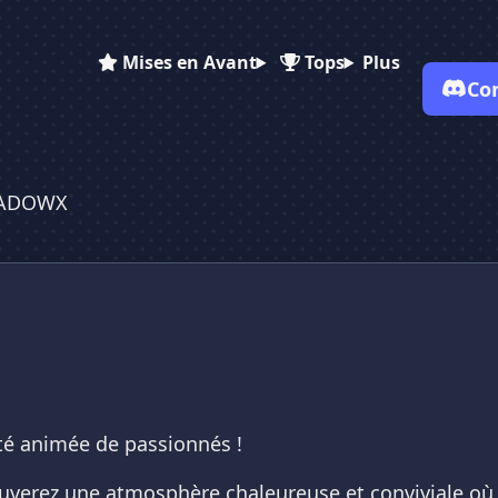
Mises en Avant
Tops
Plus
Co
✕
✕
✕
✕
ADOWX
Vote pour
QADOWX
QADOWX
QADOWX
Es-tu sûr de vouloir supprimer ton avis de ce serveur ?
Supprimer
é animée de passionnés !
uverez une atmosphère chaleureuse et conviviale où l'