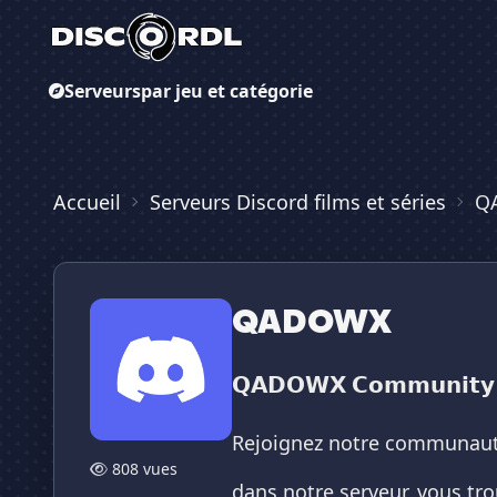
Serveurs
par jeu et catégorie
Accueil
Serveurs Discord films et séries
Q
QADOWX
𝗤𝗔𝗗𝗢𝗪𝗫 𝗖𝗼𝗺𝗺𝘂𝗻𝗶𝘁𝘆
Rejoignez notre communaut
808 vues
dans notre serveur, vous tro