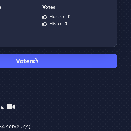
e
Votes
Hebdo :
0
Histo :
0
Voter
os
84 serveur(s)