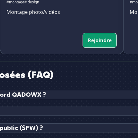
#montage
# design
#mon
Montage photo/vidéos
Mon
Rejoindre
osées (FAQ)
iscord QADOWX ?
public (SFW) ?