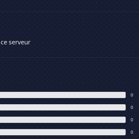
 ce serveur
0
0
0
0