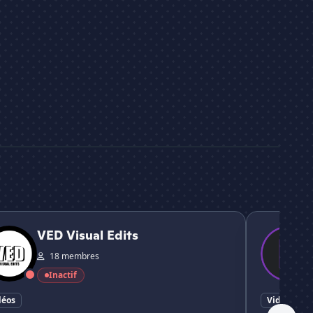
sual Edits
🎥 » PurpleS
VED Visual Edits
18 membres
Inactif
déos
Vidéos