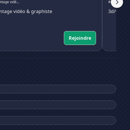
tage vidé...
#editing
# gr
tage vidéo & graphiste
3d/vfx/gf
Rejoindre