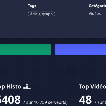
Tags
Catégori
Vidéos
édit
graph
op Histo
Top Vidé
6408
48
/ sur 10 759 serveur(s)
/ sur 