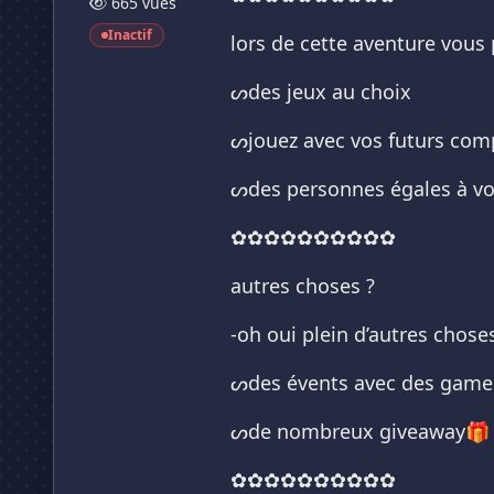
665 vues
Inactif
lors de cette aventure vous 
ᔕdes jeux au choix
ᔕjouez avec vos futurs co
ᔕdes personnes égales à vou
✿✿✿✿✿✿✿✿✿✿
autres choses ?
-oh oui plein d’autres choses
ᔕdes évents avec des game
ᔕde nombreux giveaway🎁
✿✿✿✿✿✿✿✿✿✿