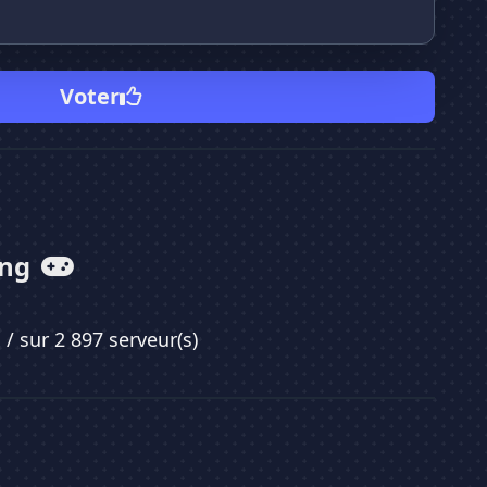
Voter
ing
1
/ sur 2 897 serveur(s)