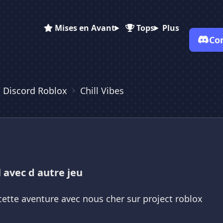
Mises en Avant
Tops
Plus
Co
 Discord Roblox
Chill Vibes
✕
✕
✕
✕
Vote pour
Chill Vibes
Chill Vibes
Chill Vibes
Es-tu sûr de vouloir supprimer ton avis de ce serveur ?
Supprimer
l avec d autre jeu
ette aventure avec nous cher sur project roblox