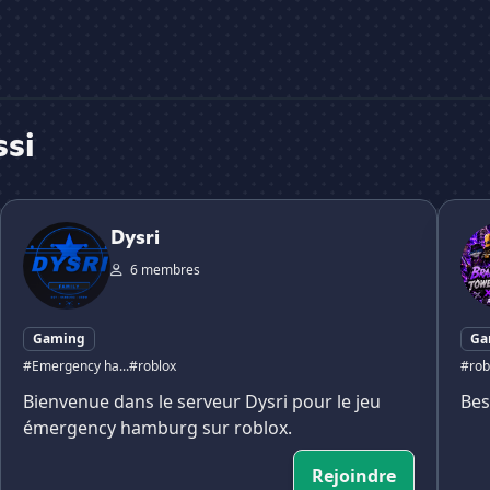
ssi
Dysri
Mon S
Dysri
6 membres
Gaming
Ga
#Emergency ha...
#roblox
#rob
Bienvenue dans le serveur Dysri pour le jeu
Bes
émergency hamburg sur roblox.
Rejoindre