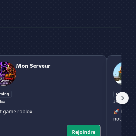
erveur
OneCraft
Mon Serveur
ming
Gaming
lox
#Roblox
t game roblox
🚀 Rejoin
nouveau j
Rejoindre