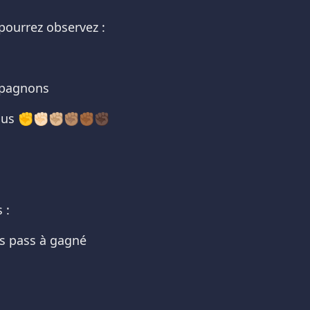
pourrez observez :
mpagnons
s ✊✊🏻✊🏼✊🏽✊🏾✊🏿
 :
s pass à gagné