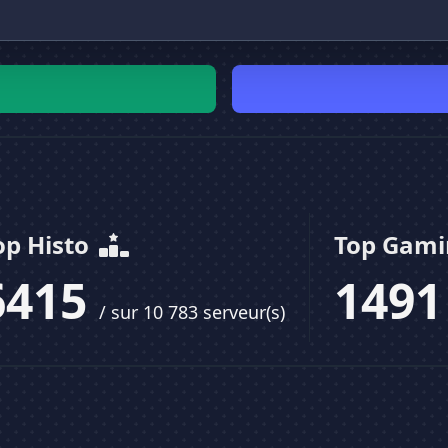
op Histo
Top Gam
6415
149
/ sur 10 783 serveur(s)