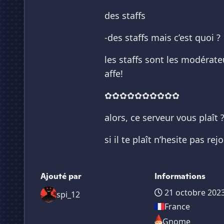
des staffs
-des staffs mais c’est quoi ?
les staffs sont les modérate
affe!
✿✿✿✿✿✿✿✿✿✿
alors, ce serveur vous plaît 
si il te plaît n’hesite pas r
Ajouté par
Informations
21 octobre 202
spi_12
France
Gnome