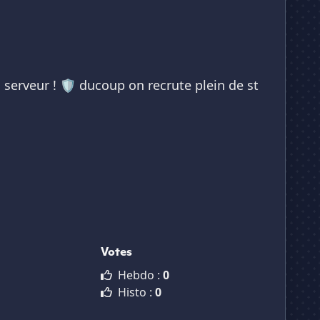
serveur ! 🛡️ ducoup on recrute plein de st
Votes
Hebdo :
0
Histo :
0