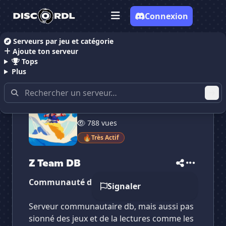
Connexion
Serveurs par jeu et catégorie
Ajoute ton serveur
Accueil
Serveurs Discord Animes
Z Team DB
Tops
Plus
259 membres
788 vues
✕
✕
✕
🔥
Très Actif
✕
Z Team DB
Z Team DB
Vote pour
Z Team DB
Es-tu sûr de vouloir supprimer ton avis de ce
Z Team DB
serveur ?
Communauté db et anime
Signaler
Supprimer
Serveur communautaire db, mais aussi pas
sionné des jeux et de la lectures comme les