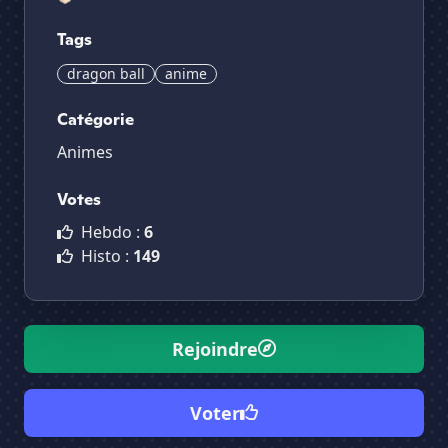
Tags
dragon ball
anime
Catégorie
Animes
Votes
Hebdo :
6
Histo :
149
Rejoindre
Voter