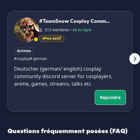
#TeamSnow Cosplay Community
𝗧𝗼
#TeamSnow Cosplay Comm...
513 membres •
44 en ligne
Peu actif
Animes
#cosplay
# german
Deutscher (german/ english) cosplay
community discord server for cosplayers,
anime, games, streams, talks etc
Rejoindre
Questions fréquemment posées (FAQ)