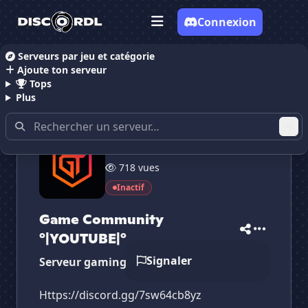
Connexion
Serveurs par jeu et catégorie
Ajoute ton serveur
Accueil
Serveurs Discord Gaming
Serveurs Discor
Tops
Plus
36 membres
718 vues
✕
✕
✕
✕
Game Community °|...
Game Community ...
Inactif
Vote pour
Game Community °|...
Es-tu sûr de vouloir supprimer ton avis de ce
Game Community
serveur ?
°|YOUTUBE|°
Supprimer
Signaler
Serveur gaming fr et en
Https://discord.gg/7sw64cb8yz