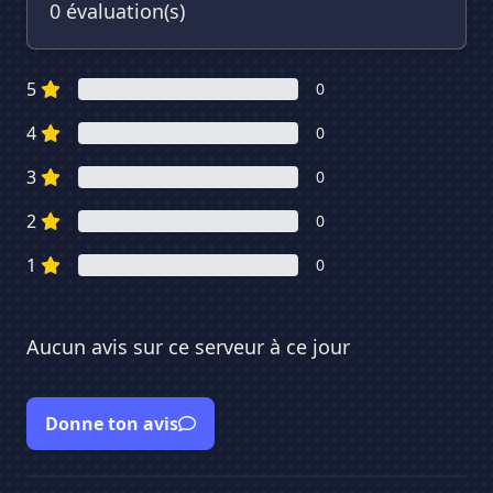
0 évaluation(s)
5
0
4
0
3
0
2
0
1
0
Aucun avis sur ce serveur à ce jour
Donne ton avis