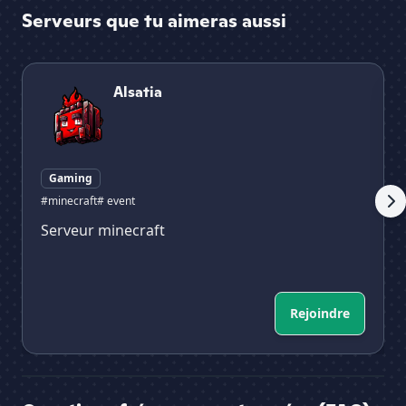
Serveurs que tu aimeras aussi
Alsatia
Ve
Alsatia
Gaming
#minecraft
# event
Serveur minecraft
Rejoindre