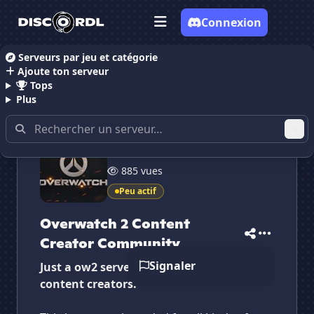
Connexion
Serveurs par jeu et catégorie
Ajoute ton serveur
Accueil
Serveurs Discord Gaming
Serveurs Disco
Tops
Plus
19 membres
✕
✕
✕
885 vues
✕
Overwatch 2 Conte...
Overwatch 2 Con...
Vote pour
Overwatch 2 Conte...
Peu actif
Es-tu sûr de vouloir supprimer ton avis de ce
serveur ?
Overwatch 2 Content
Creator Community
Supprimer
Signaler
Just a ow2 server for twitch/kick etc
content creators.