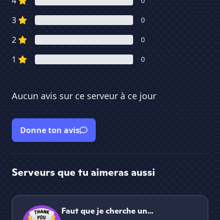
4
0
3
0
2
0
1
0
Aucun avis sur ce serveur à ce jour
Donne ton avis
Serveurs que tu aimeras aussi
Faut que je cherche un nom…
L'
Faut que je cherche un...