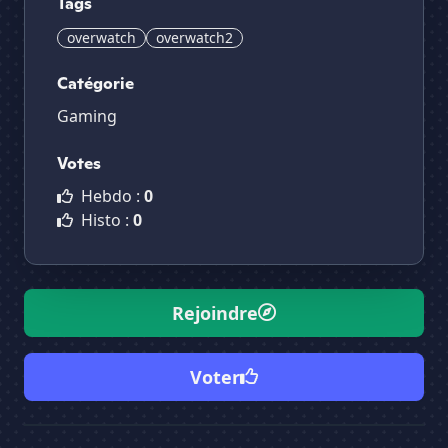
Tags
overwatch
overwatch2
Catégorie
Gaming
Votes
Hebdo :
0
Histo :
0
Rejoindre
Voter