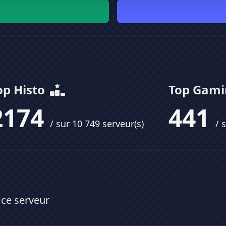
op Histo
Top Gam
2174
441
/ sur 10 749 serveur(s)
/ 
 ce serveur