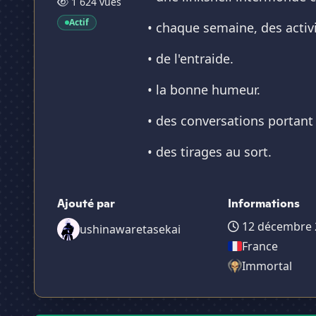
1 624 vues
Actif
• chaque semaine, des activi
• de l'entraide.
• la bonne humeur.
• des conversations portant 
• des tirages au sort.
Ajouté par
Informations
12 décembre 
ushinawaretasekai
France
Immortal