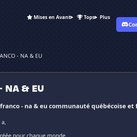
Mises en Avant
Tops
Plus
Co
✕
✕
✕
✕
RANCO - NA & EU
Vote pour
FFXIV FRANCO - NA...
FFXIV FRANCO - NA...
FFXIV FRANCO - ...
Es-tu sûr de vouloir supprimer ton avis de ce serveur ?
Supprimer
- NA & EU
xiv franco - na & eu communauté québécoise et 
 a,
 créée pour chaque monde.