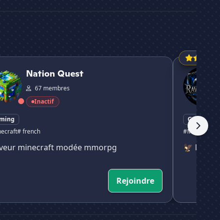
n Quest
Ravenclaw M
Nation Quest
67 membres
Inactif
ming
Gaming
ecraft
# french
#MMORPG
#
veur minecraft modée mmorpg
🦅 MMORPG
Rejoindre