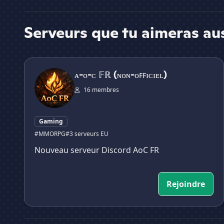
Serveurs que tu aimeras au
ᴀ-ᴏ-ᴄ 𝔽ℝ (ɴᴏɴ-ᴏꜰꜰɪᴄɪᴇʟ)
ᴀ-ᴏ-ᴄ 𝔽ℝ (ɴᴏɴ-ᴏꜰꜰɪᴄɪᴇʟ)
16 membres
Gaming
#MMORPG
#3 serveurs EU
Nouveau serveur Discord AoC FR
Rejoindre