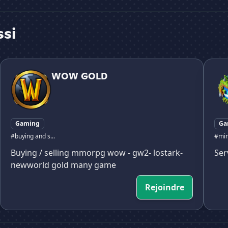
ssi
WOW GOLD
Natio
WOW GOLD
Gaming
Ga
#buying and s...
#min
Buying / selling mmorpg wow - gw2- lostark-
Ser
newworld gold many game
Rejoindre