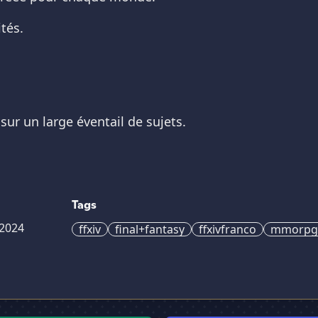
tés.
sur un large éventail de sujets.
Tags
2024
ffxiv
final+fantasy
ffxivfranco
mmorpg