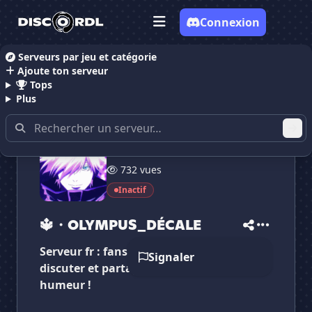
Connexion
Serveurs par jeu et catégorie
Ajoute ton serveur
Accueil
Serveurs Discord Dessin
🔱・OLYMPUS_D
Tops
Plus
22 membres
732 vues
Inactif
✕
✕
✕
✕
🔱・OLYMPUS_DÉCALE
🔱・OLYMPUS_DÉCALE
Vote pour
🔱・OLYMPUS_DÉCALE
🔱・OLYMPUS_DÉCALE
Es-tu sûr de vouloir supprimer ton avis de ce
serveur ?
Serveur fr : fans réunis, échanger,
Signaler
discuter et partager dans une bonne
Supprimer
humeur !