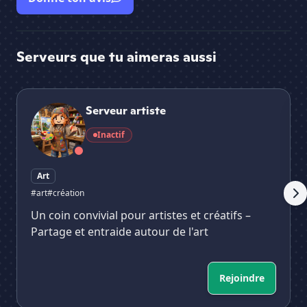
Serveurs que tu aimeras aussi
Serveur artiste
We
Serveur artiste
Inactif
Art
#art
#création
Un coin convivial pour artistes et créatifs –
Partage et entraide autour de l'art
Rejoindre