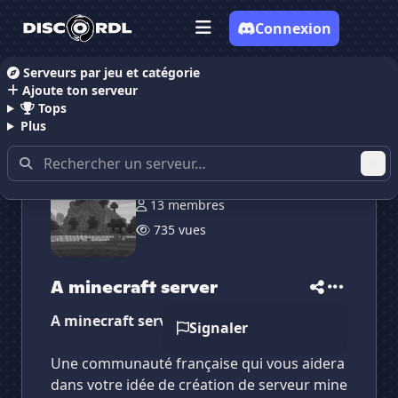
Connexion
Serveurs par jeu et catégorie
Ajoute ton serveur
Accueil
Serveurs Discord Développeur
Serveurs D
Tops
Plus
13 membres
✕
✕
✕
✕
735 vues
A minecraft server
A minecraft server
Vote pour
A minecraft server
Es-tu sûr de vouloir supprimer ton avis de ce
serveur ?
A minecraft server
Supprimer
A minecraft server
Signaler
Une communauté française qui vous aidera
dans votre idée de création de serveur mine