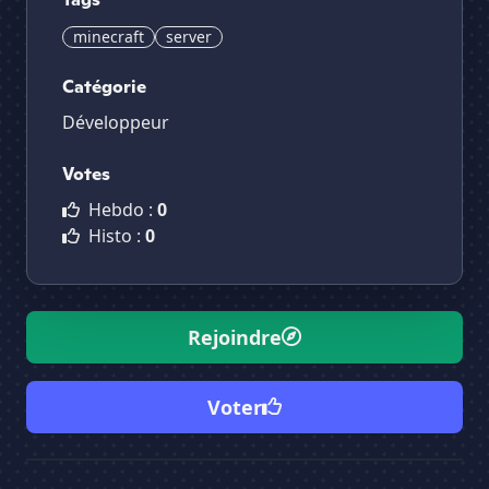
minecraft
server
Catégorie
Développeur
Votes
Hebdo :
0
Histo :
0
Rejoindre
Voter