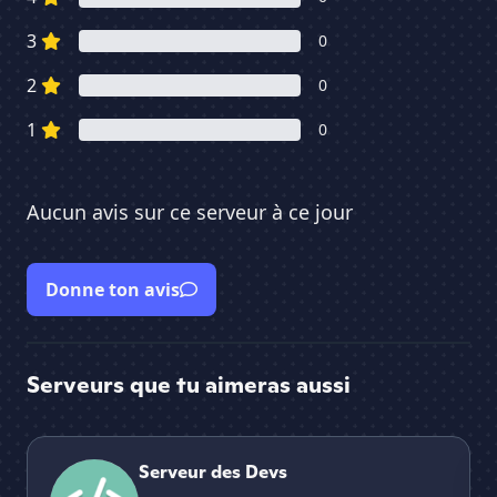
3
0
2
0
1
0
Aucun avis sur ce serveur à ce jour
Donne ton avis
Serveurs que tu aimeras aussi
Serveur des Devs
DLi
Serveur des Devs