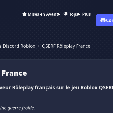
Mises en Avant
Tops
Plus
Co
s Discord Roblox
QSERF Rôleplay France
✕
✕
✕
✕
Vote pour
QSERF Rôleplay Fr...
QSERF Rôleplay Fr...
QSERF Rôleplay ...
Es-tu sûr de vouloir supprimer ton avis de ce serveur ?
 France
Supprimer
ur Rôleplay français sur le jeu Roblox QSER
ne guerre froide.