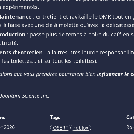
us expérimentés.
aintenance :
entretient et ravitaille le DMR tout en
à l’aise avec une clé à molette qu’avec la délicatesse
roduction :
passe plus de temps à boire du café en sa
ctricité.
nts d’Entretien :
a la très, très lourde responsabil
les toilettes… et surtout les toilettes).
isions que vous prendrez pourraient bien
influencer le 
 Quantum Science Inc.
ons
Tags
Ca
er 2026
Rol
QSERF
roblox