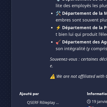
lite des employés les pl
🛠️
Département de la M
embres sont souvent plus 
⚡
Département de la P
t bien lui qui produit l’éle
🪠
Département des Age
son intégralité (y compris 
Souvenez-vous : certaines déc
e.
⚠️ We are not affiliated with
Ajouté par
Informati
19 janvi
QSERF Rôleplay ...