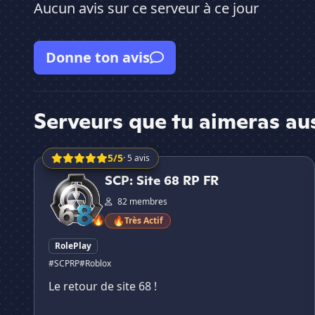
Aucun avis sur ce serveur à ce jour
Donne ton avis
Serveurs que tu aimeras au
5/5
· 5 avis
SCP: Site 68 RP FR
SCP: Site 68 RP FR
82 membres
🔥
🔥
Très Actif
RolePlay
#SCPRP
#Roblox
Le retour de site 68 !