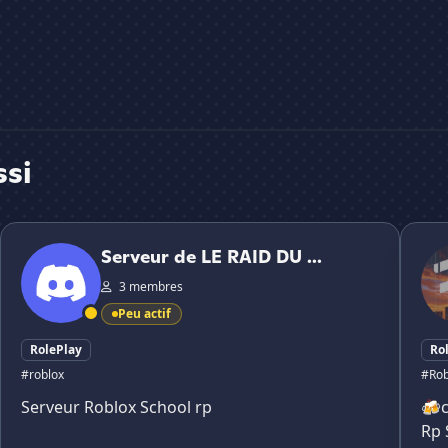
ssi
Serveur de LE RAID DU SERV
FL Hor
Serveur de LE RAID DU ...
3 membres
Peu actif
RolePlay
Ro
#roblox
#Rob
Serveur Roblox School rp
🍻
Rp 