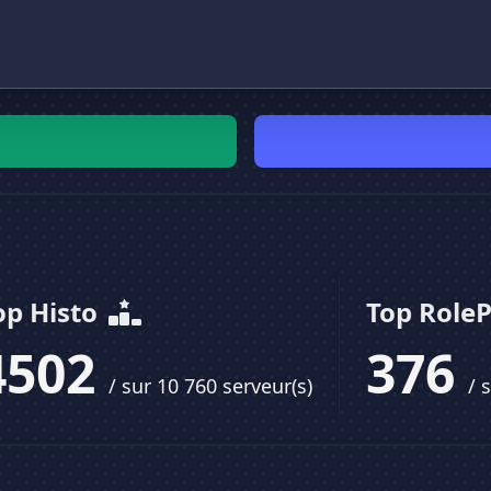
op Histo
Top Role
4502
376
/ sur 10 760 serveur(s)
/ 