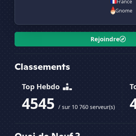
France
Gnome
Rejoindre
Classements
Top Hebdo
T
4545
/ sur 10 760 serveur(s)