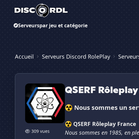
Serveurs
par jeu et catégorie
Accueil
Serveurs Discord RolePlay
Serveur
QSERF Rôleplay
☢️ Nous sommes un serve
☢️ QSERF Rôleplay France
309 vues
Nous sommes en 1985, en plei