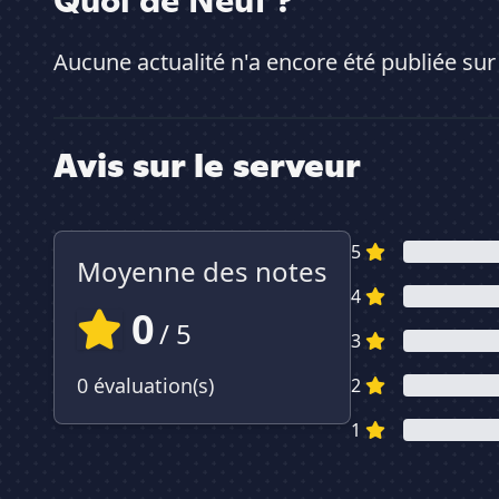
Quoi de Neuf ?
Aucune actualité n'a encore été publiée sur
Avis sur le serveur
5
Moyenne des notes
4
0
/ 5
3
0 évaluation(s)
2
1