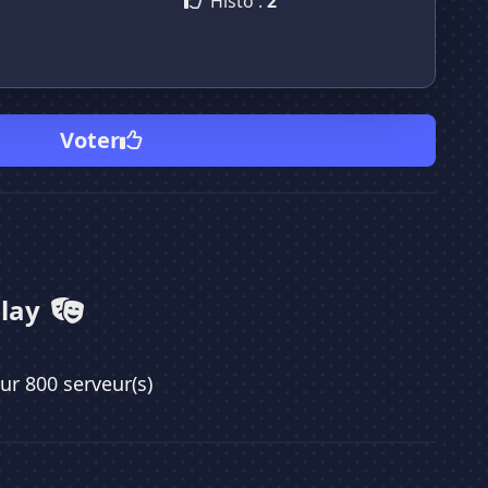
Histo :
2
Voter
Play
sur 800 serveur(s)