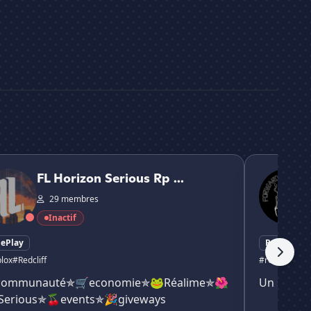
izon Serious Rp | V1
[𝓕𝓸𝓻𝔀𝓪𝓻𝓭 𝓞𝓫𝓼
FL Horizon Serious Rp ...
29 membres
Inactif
lePlay
RolePlay
lox
#Redcliff
#roblox
#role
communauté✯🛒economie✯🐸Réalime✯🌺
Un serveu
Serious✯🍒events✯🎉giveways