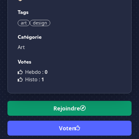
Tags
art
design
Catégorie
Art
Votes
Hebdo :
0
Histo :
1
Rejoindre
Voter