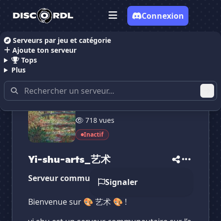
Connexion
Serveurs par jeu et catégorie
Ajoute ton serveur
Accueil
Serveurs Discord Dessin
Yi-shu-arts_艺术
Tops
Plus
41 membres
✕
✕
✕
718 vues
✕
Yi-shu-arts_艺术
Yi-shu-arts_艺术
Inactif
Vote pour
Yi-shu-arts_艺术
Es-tu sûr de vouloir supprimer ton avis de ce
serveur ?
Yi-shu-arts_艺术
Serveur communautaire artistique !
Supprimer
Signaler
Bienvenue sur 🎨 艺术 🎨 !