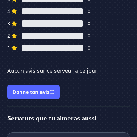
4
0
3
0
2
0
1
0
Aucun avis sur ce serveur à ce jour
Donne ton avis
Serveurs que tu aimeras aussi
•÷[ Gluppy- draw ]÷• art community
Mo