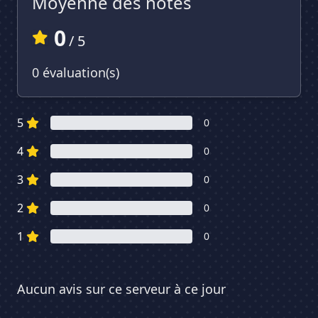
Moyenne des notes
0
/ 5
0 évaluation(s)
5
0
4
0
3
0
2
0
1
0
Aucun avis sur ce serveur à ce jour