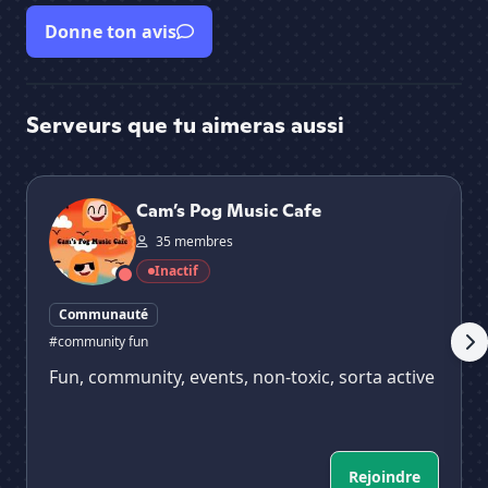
Donne ton avis
Serveurs que tu aimeras aussi
Cam’s Pog Music Cafe
𝕃𝕖
Cam’s Pog Music Cafe
35 membres
Inactif
Communauté
#community fun
Fun, community, events, non-toxic, sorta active
Rejoindre