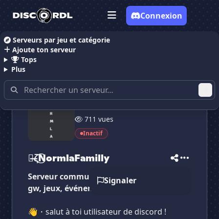
Connexion
Serveurs par jeu et catégorie
Ajoute ton serveur
Accueil
Serveurs Discord Communauté
๖̶ζ͜͡Normla
Tops
Plus
27 membres
711 vues
✕
✕
✕
✕
Inactif
๖̶ζ͜͡NormlaFamilly
๖̶ζ͜͡NormlaFamilly
Vote pour
๖̶ζ͜͡NormlaFamilly
Es-tu sûr de vouloir supprimer ton avis de ce
๖̶ζ͜͡NormlaFamilly
serveur ?
Serveur communautaire français et chill !
Signaler
Supprimer
gw, jeux, événements, bonne entente..
👋・salut à toi utilisateur de discord !