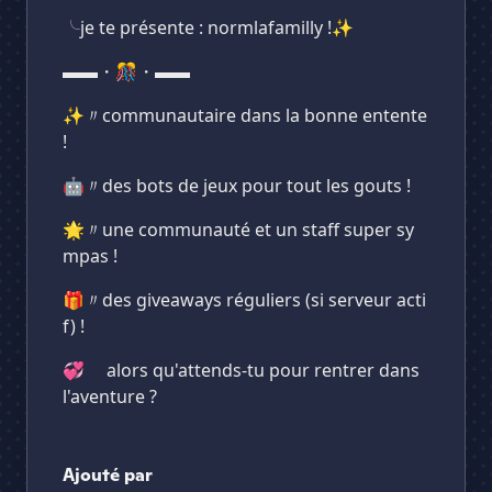
ㅤㅤ╰je te présente : normlafamilly !✨
▬▬・🎊・▬▬
✨〃communautaire dans la bonne entente
!
🤖〃des bots de jeux pour tout les gouts !
🌟〃une communauté et un staff super sy
mpas !
🎁〃des giveaways réguliers (si serveur acti
f) !
💞 ゝalors qu'attends-tu pour rentrer dans
l'aventure ?
Ajouté par