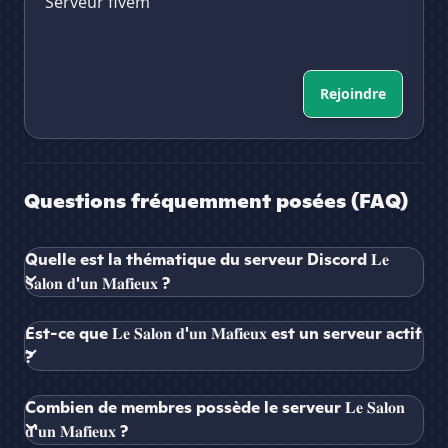
Serveur fivem
Rejoindre
Questions fréquemment posées (FAQ)
Quelle est la thématique du serveur Discord 𝐋𝐞
𝐒𝐚𝐥𝐨𝐧 𝐝'𝐮𝐧 𝐌𝐚𝐟𝐢𝐞𝐮𝐱 ?
Est-ce que 𝐋𝐞 𝐒𝐚𝐥𝐨𝐧 𝐝'𝐮𝐧 𝐌𝐚𝐟𝐢𝐞𝐮𝐱 est un serveur actif
?
Combien de membres possède le serveur 𝐋𝐞 𝐒𝐚𝐥𝐨𝐧
𝐝'𝐮𝐧 𝐌𝐚𝐟𝐢𝐞𝐮𝐱 ?