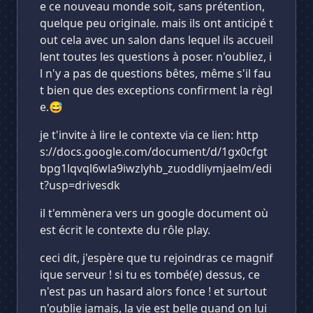
e ce nouveau monde soit, sans prétention,
quelque peu originale. mais ils ont anticipé t
out cela avec un salon dans lequel ils accueil
lent toutes les questions à poser. n'oubliez, i
l n'y a pas de questions bêtes, même s'il fau
t bien que des exceptions confirment la règl
e.😅
je t'invite à lire le contexte via ce lien: http
s://docs.google.com/document/d/1gx0cfgt
bpg1lqvql6wla9iwzlyhb_zuoddliymjaelm/edi
t?usp=drivesdk
il t'emmènera vers un google document où
est écrit le contexte du rôle play.
ceci dit, j'espère que tu rejoindras ce magnif
ique serveur ! si tu es tombé(e) dessus, ce
n'est pas un hasard alors fonce ! et surtout
n'oublie jamais, la vie est belle quand on lui