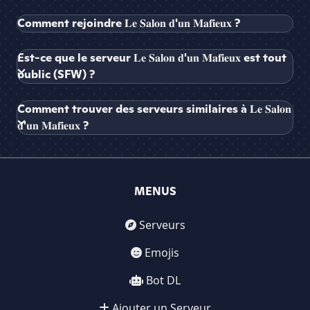
Comment rejoindre 𝐋𝐞 𝐒𝐚𝐥𝐨𝐧 𝐝'𝐮𝐧 𝐌𝐚𝐟𝐢𝐞𝐮𝐱 ?
Est-ce que le serveur 𝐋𝐞 𝐒𝐚𝐥𝐨𝐧 𝐝'𝐮𝐧 𝐌𝐚𝐟𝐢𝐞𝐮𝐱 est tout
public (SFW) ?
Comment trouver des serveurs similaires à 𝐋𝐞 𝐒𝐚𝐥𝐨𝐧
𝐝'𝐮𝐧 𝐌𝐚𝐟𝐢𝐞𝐮𝐱 ?
MENUS
Serveurs
Emojis
Bot DL
Ajouter un Serveur