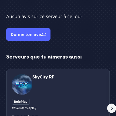
Aucun avis sur ce serveur à ce jour
Donne ton avis
Serveurs que tu aimeras aussi
SkyCity RP
Sky
SkyCity RP
RolePlay
#fivem
# roleplay