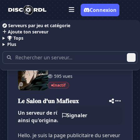
Connexion
Serveurs par jeu et catégorie
Ajoute ton serveur
Accueil
Serveurs Discord RolePlay
𝐋𝐞 𝐒𝐚𝐥𝐨𝐧 𝐝'𝐮𝐧 𝐌𝐚
Tops
Plus
13 membres
595 vues
Inactif
✕
✕
✕
✕
𝐋𝐞 𝐒𝐚𝐥𝐨𝐧 𝐝'𝐮𝐧 𝐌𝐚𝐟...
𝐋𝐞 𝐒𝐚𝐥𝐨𝐧 𝐝'𝐮𝐧 𝐌...
Vote pour
𝐋𝐞 𝐒𝐚𝐥𝐨𝐧 𝐝'𝐮𝐧 𝐌𝐚𝐟...
𝐋𝐞 𝐒𝐚𝐥𝐨𝐧 𝐝'𝐮𝐧 𝐌𝐚𝐟𝐢𝐞𝐮𝐱
Es-tu sûr de vouloir supprimer ton avis de ce
serveur ?
Un serveur de rôle play travaillé et cool
Signaler
ainsi qu'original.
Supprimer
Hello. je suis la page publicitaire du serveur