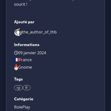
sourit !
Ajouté par
the_author_of_thb
Informations
09 janvier 2024
France
Gnome
Tags
rp
fr
Catégorie
RolePlay