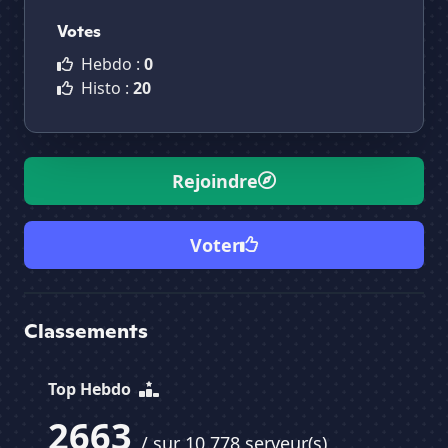
Votes
Hebdo :
0
Histo :
20
Rejoindre
Voter
Classements
Top Hebdo
2663
/ sur 10 778 serveur(s)