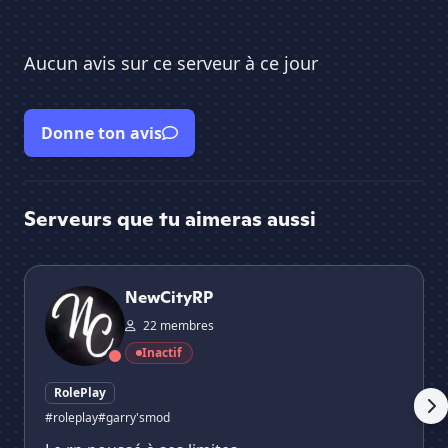
Aucun avis sur ce serveur à ce jour
Donne ton avis
Serveurs que tu aimeras aussi
NewCityRP
He
NewCityRP
22 membres
Inactif
RolePlay
#roleplay
#garry'smod