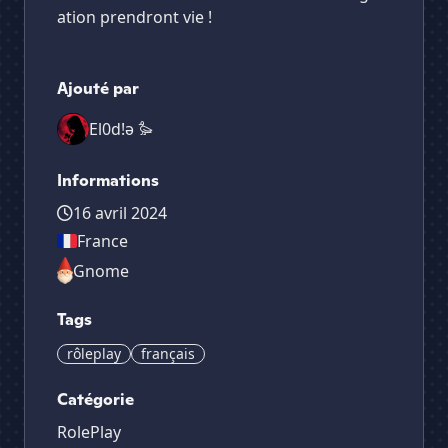
ation prendront vie !
Ajouté par
El0d!ǝ 𐦖
Informations
16 avril 2024
France
Gnome
Tags
rôleplay
français
Catégorie
RolePlay