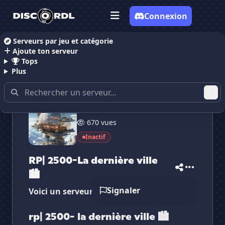
Connexion
Serveurs par jeu et catégorie
Ajoute ton serveur
Accueil
Serveurs Discord RolePlay
RP| 2500-La dern
Tops
Plus
22 membres
670 vues
Inactif
✕
✕
✕
✕
RP| 2500-La derni...
RP| 2500-La der...
Vote pour
RP| 2500-La derni...
RP| 2500-La dernière ville
Es-tu sûr de vouloir supprimer ton avis de ce
🏙
serveur ?
Signaler
Voici un serveur de rôle play français!
Supprimer
rp| 2500- la dernière ville 🏙️