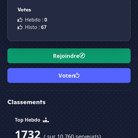
Votes
Hebdo :
0
Histo :
67
Rejoindre
Voter
Classements
Top Hebdo
1732
/ sur 10 760 serveur(s)