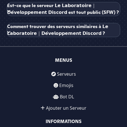
Est-ce que le serveur 𝗟𝗲 𝗟𝗮𝗯𝗼𝗿𝗮𝘁𝗼𝗶𝗿𝗲｜
𝗗𝗲́𝘃𝗲𝗹𝗼𝗽𝗽𝗲𝗺𝗲𝗻𝘁 𝗗𝗶𝘀𝗰𝗼𝗿𝗱 est tout public (SFW) ?
Comment trouver des serveurs similaires à 𝗟𝗲
𝗟𝗮𝗯𝗼𝗿𝗮𝘁𝗼𝗶𝗿𝗲｜𝗗𝗲́𝘃𝗲𝗹𝗼𝗽𝗽𝗲𝗺𝗲𝗻𝘁 𝗗𝗶𝘀𝗰𝗼𝗿𝗱 ?
MENUS
Serveurs
Emojis
Bot DL
Ajouter un Serveur
INFORMATIONS