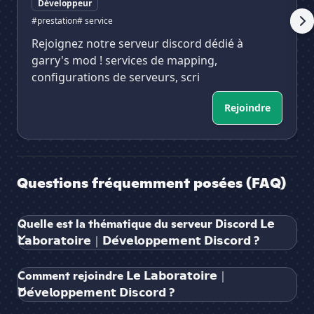
Développeur
#prestation
# service
Rejoignez notre serveur discord dédié à
garry's mod ! services de mapping,
configurations de serveurs, scri
Rejoindre
Questions fréquemment posées (FAQ)
Quelle est la thématique du serveur Discord 𝗟𝗲
𝗟𝗮𝗯𝗼𝗿𝗮𝘁𝗼𝗶𝗿𝗲｜𝗗𝗲́𝘃𝗲𝗹𝗼𝗽𝗽𝗲𝗺𝗲𝗻𝘁 𝗗𝗶𝘀𝗰𝗼𝗿𝗱 ?
Comment rejoindre 𝗟𝗲 𝗟𝗮𝗯𝗼𝗿𝗮𝘁𝗼𝗶𝗿𝗲｜
𝗗𝗲́𝘃𝗲𝗹𝗼𝗽𝗽𝗲𝗺𝗲𝗻𝘁 𝗗𝗶𝘀𝗰𝗼𝗿𝗱 ?