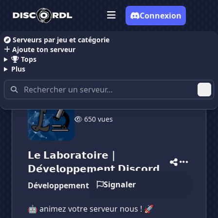
Connexion
Serveurs par jeu et catégorie
Ajoute ton serveur
Accueil
Serveurs Discord Développeur
𝗟𝗲 𝗟𝗮𝗯𝗼𝗿𝗮
Tops
Plus
650 vues
✕
✕
✕
𝗟𝗲 𝗟𝗮𝗯𝗼𝗿𝗮𝘁𝗼𝗶𝗿𝗲｜
✕
𝗟𝗲 𝗟𝗮𝗯𝗼𝗿𝗮𝘁𝗼𝗶𝗿𝗲｜𝗗...
𝗟𝗲 𝗟𝗮𝗯𝗼𝗿𝗮𝘁𝗼𝗶𝗿𝗲...
Vote pour
𝗟𝗲 𝗟𝗮𝗯𝗼𝗿𝗮𝘁𝗼𝗶𝗿𝗲｜𝗗...
𝗗𝗲́𝘃𝗲𝗹𝗼𝗽𝗽𝗲𝗺𝗲𝗻𝘁 𝗗𝗶𝘀𝗰𝗼𝗿𝗱
Es-tu sûr de vouloir supprimer ton avis de ce
serveur ?
Signaler
Développement discord!
Supprimer
🤖 animez votre serveur nous ! 🚀