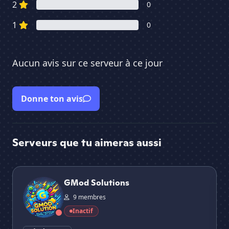
2
0
1
0
Aucun avis sur ce serveur à ce jour
Donne ton avis
Serveurs que tu aimeras aussi
GMod Solutions
๖̶ζ
GMod Solutions
9 membres
Inactif