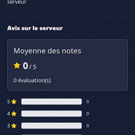
serveur
Avis sur le serveur
Moyenne des notes
0
/ 5
0 évaluation(s)
5
0
4
0
3
0