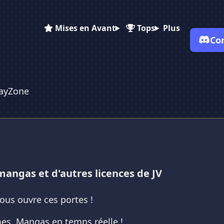
Mises en Avant
Tops
Plus
Co
✕
✕
✕
✕
ayZone
Vote pour
Ames PlayZone
Ames PlayZone
Ames PlayZone
Es-tu sûr de vouloir supprimer ton avis de ce serveur ?
Supprimer
mangas et d'autres licences de JV
ous ouvre ces portes !
imes, Mangas en temps réelle !