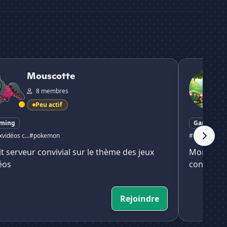
res
otte
Monkey Fami
Mouscotte
8 membres
Peu actif
ming
Gaming
vidéos c...
#pokemon
#minecraft
#
it serveur convivial sur le thème des jeux
Monkey Fa
éos
convivial
Rejoindre