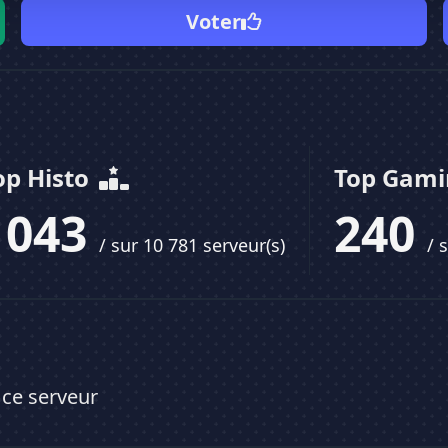
Voter
op Histo
Top Gam
1043
240
/ sur 10 781 serveur(s)
/ 
 ce serveur