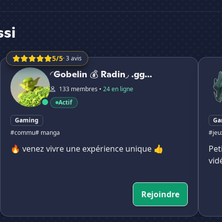
ssi
5/5
· 3 avis
◜Gobelin 💰 Radin◞ .gg/B2RPYMV | Commu, CoC et rencont
Mousc
◜Gobelin 💰 Radin◞ .gg...
133 membres •
24 en ligne
Actif
Gaming
Ga
#commu
# manga
#jeux
🔥 venez vivre une expérience unique 👍
Pet
vid
Rejoindre