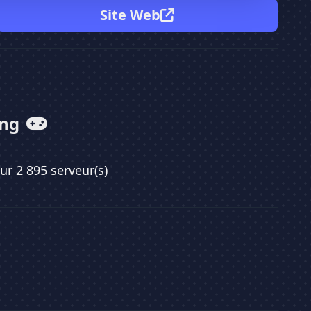
Site Web
ing
sur 2 895 serveur(s)