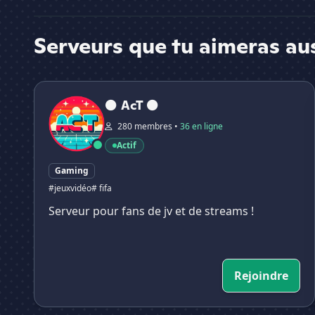
Serveurs que tu aimeras au
⚫ AcT ⚫
⚫ AcT ⚫
280 membres •
36 en ligne
Actif
Gaming
#jeuxvidéo
# fifa
Serveur pour fans de jv et de streams !
Rejoindre