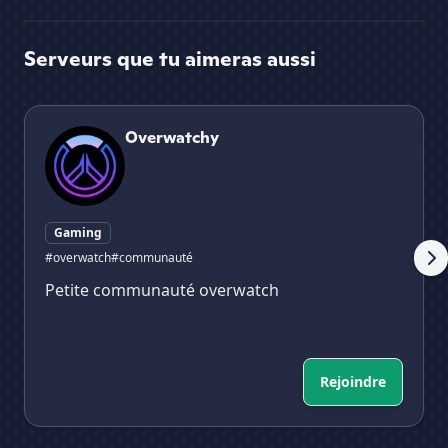
Serveurs que tu aimeras aussi
Overwatchy
Ai 
Overwatchy
Gaming
#overwatch
#communauté
Petite communauté overwatch
Rejoindre