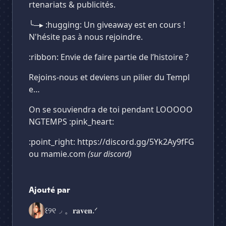
rtenariats & publicités.
╰─▸ :hugging: Un giveaway est en cours !
N'hésite pas à nous rejoindre.
:ribbon: Envie de faire partie de l’histoire ?
Rejoins-nous et deviens un pilier du Templ
e…
On se souviendra de toi pendant LOOOOO
NGTEMPS :pink_heart:
:point_right: https://discord.gg/5Yk2Ay9fFG
ou mamie.com
(sur discord)
Ajouté par
꒰୨୧◞ 。𝐫𝐚𝐯𝐞𝐧.ᐟ