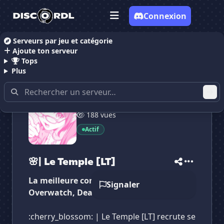
Connexion
Serveurs par jeu et catégorie
Ajoute ton serveur
Accueil
Serveurs Discord Gaming
Serveurs Discor
Tops
Plus
188 vues
Actif
✕
✕
✕
✕
🌸| Le Temple [LT]
🌸| Le Temple [LT]
Vote pour
🌸| Le Temple [LT]
🌸| Le Temple [LT]
Es-tu sûr de vouloir supprimer ton avis de ce
serveur ?
La meilleure communauté gaming FR !
Signaler
Overwatch, Dead By Daylight, Valorant...
Supprimer
:cherry_blossom: | Le Temple [LT] recrute se