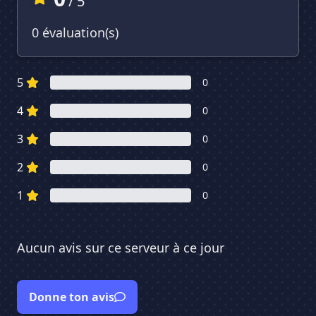
/ 5
0 évaluation(s)
5
0
4
0
3
0
2
0
1
0
Aucun avis sur ce serveur à ce jour
Donne ton avis