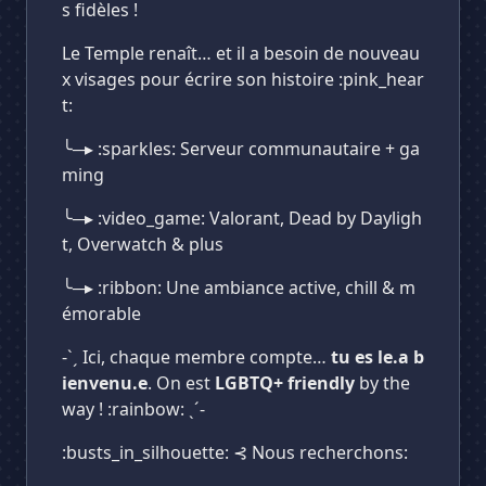
s fidèles !
Le Temple renaît… et il a besoin de nouveau
x visages pour écrire son histoire :pink_hear
t:
╰─▸ :sparkles: Serveur communautaire + ga
ming
╰─▸ :video_game: Valorant, Dead by Dayligh
t, Overwatch & plus
╰─▸ :ribbon: Une ambiance active, chill & m
émorable
-ˋˏ Ici, chaque membre compte…
tu es le.a b
ienvenu.e
. On est
LGBTQ+ friendly
by the
way ! :rainbow: ˎˊ-
:busts_in_silhouette: ⊰ Nous recherchons: