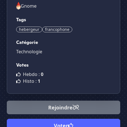
Gnome
Tags
hebergeur
francophone
Catégorie
Technologie
Votes
Hebdo :
0
Histo :
1
Rejoindre
Voter