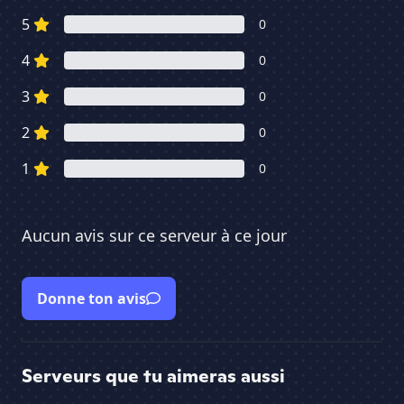
5
0
4
0
3
0
2
0
1
0
Aucun avis sur ce serveur à ce jour
Donne ton avis
Serveurs que tu aimeras aussi