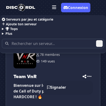
Connexion
Serveurs par jeu et catégorie
Ajoute ton serveur
Accueil
Serveurs Discord Gaming
Team VnR
Tops
Plus
78 membres
149 vues
✕
✕
✕
✕
Team VnR
Team VnR
Team VnR
Vote pour
Team VnR
Es-tu sûr de vouloir supprimer ton avis de ce
Bienvenue sur le serveur de la Team VnR
serveur ?
Signaler
de Call of Duty pour jouer en mode R&D
HARDCORE ! 🔥
Supprimer