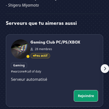
- Shigeru Miyamoto
Serveurs que tu aimeras aussi
Gaming Club PC/PS/XBOX
Pr
Gaming Club PC/PS/XBOX
28 membres
Peu actif
Gaming
#warzone
#call of duty
Serveur automatisé
Rejoindre