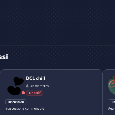
ssi
DCL chill
CHILL
DCL chill
46 membres
Inactif
Discussion
Di
#discussion
# communauté
#gam