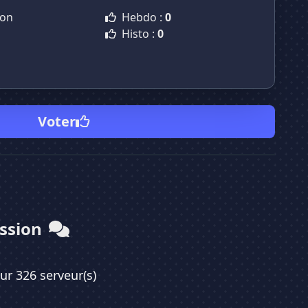
ion
Hebdo :
0
Histo :
0
Voter
ussion
sur 326 serveur(s)