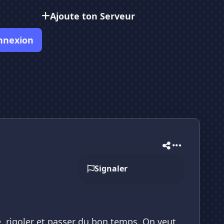
Ajoute ton Serveur
nnexion
Signaler
té, rigoler et passer du bon temps. On veut