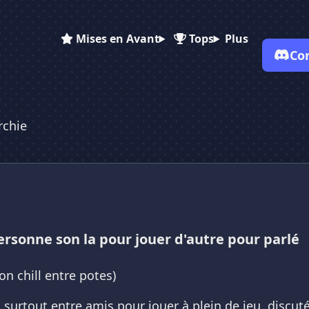
Mises en Avant
Tops
Plus
Co
rchie
✕
✕
✕
✕
Vote pour
L'Anarchie
L'Anarchie
L'Anarchie
Es-tu sûr de vouloir supprimer ton avis de ce serveur ?
Supprimer
ersonne son la pour jouer d'autre pour parlé
n chill entre potes)
t surtout entre amis pour jouer à plein de jeu, discu