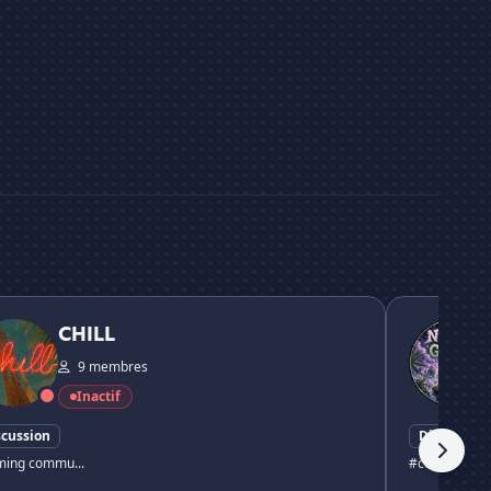
💨 Nuages d
CHILL
9 membres
Inactif
scussion
Discussion
ing commu...
#communaut