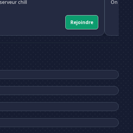
serveur chill
On et gent
Rejoindre