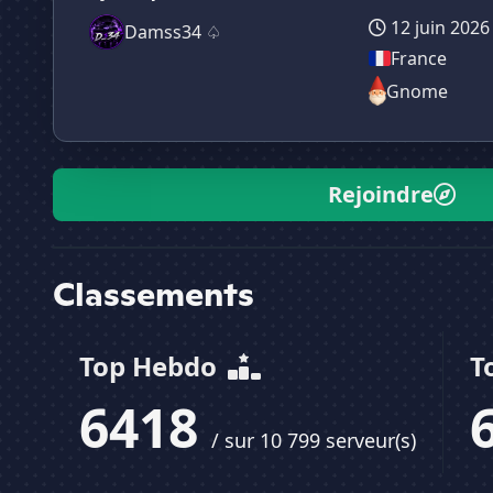
12 juin 2026
Damss34 ♤
France
Gnome
Rejoindre
Classements
Top Hebdo
T
6418
/ sur 10 799 serveur(s)