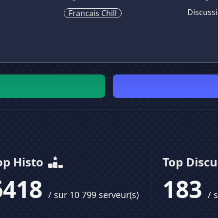
Discuss
Francais Chill
op Histo
Top Disc
6418
183
/ sur 10 799 serveur(s)
/ 