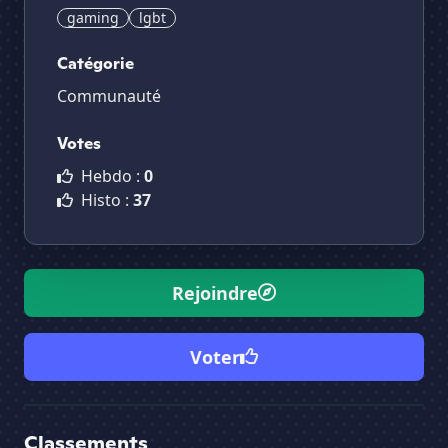
gaming
lgbt
Catégorie
Communauté
Votes
Hebdo :
0
Histo :
37
Rejoindre
Voter
Classements