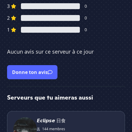
3
0
2
0
1
0
Aucun avis sur ce serveur à ce jour
Donne ton avis
Serveurs que tu aimeras aussi
𝙀𝙘𝙡𝙞𝙥𝙨𝙚 日食
DI
𝙀𝙘𝙡𝙞𝙥𝙨𝙚 日食
144 membres