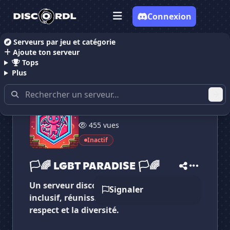
Connexion
Serveurs par jeu et catégorie
Ajoute ton serveur
Accueil
Serveurs Discord Communauté
🏳🌈 LGBT
Tops
Plus
47 membres
✕
✕
✕
455 vues
✕
🏳🌈 LGBT PARADISE...
🏳🌈 LGBT PARADI...
Vote pour
🏳🌈 LGBT PARADISE...
Inactif
Es-tu sûr de vouloir supprimer ton avis de ce
serveur ?
🏳🌈 LGBT PARADISE 🏳🌈
Un serveur discord multi gaming lgbt+
Supprimer
Signaler
inclusif, réunissant des joueurs dans le
respect et la diversité.