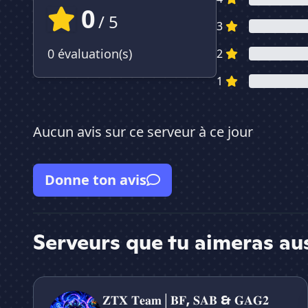
0
/ 5
3
0 évaluation(s)
2
1
Aucun avis sur ce serveur à ce jour
Donne ton avis
Serveurs que tu aimeras au
𝐙𝐓𝐗 𝐓𝐞𝐚𝐦│𝐁𝐅, 𝐒𝐀𝐁 & 𝐆𝐀𝐆𝟐
𝐙𝐓𝐗 𝐓𝐞𝐚𝐦│𝐁𝐅, 𝐒𝐀𝐁 & 𝐆𝐀𝐆𝟐