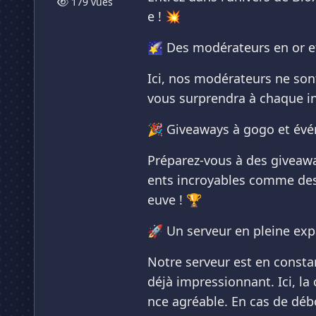
179 vues
e ! 💥
🌠 Des modérateurs en or et
Ici, nos modérateurs ne sont
vous surprendra à chaque in
🎉 Giveaways à gogo et évé
Préparez-vous à des giveaway
ents incroyables comme des
euve ! 🏆
🚀 Un serveur en pleine ex
Notre serveur est en consta
déjà impressionnant. Ici, l
nce agréable. En cas de dé