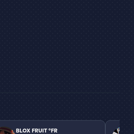
FRUIT °FR
[FR] The Biz
BLOX FRUIT °FR