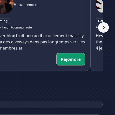
181 membres
ming
Gaming
 fruit fr
#communauté
#blox fruit fr
#
ver blox fruit peu actif acuellement mais il y
Hey, lais
a des giveways dans pas longtemps vers les
the bizarr
membres et
4 jeux dif
Rejoindre