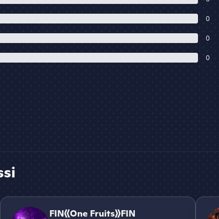
0
0
0
ssi
FIN《One Fruits》FIN
BLOX 
FIN《One Fruits》FIN