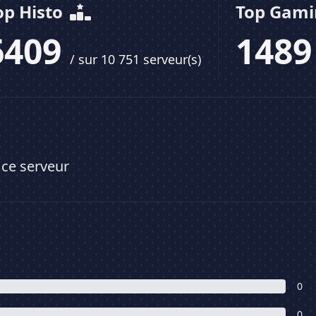
op Histo
Top Gam
6409
148
/ sur 10 751 serveur(s)
 ce serveur
0
0