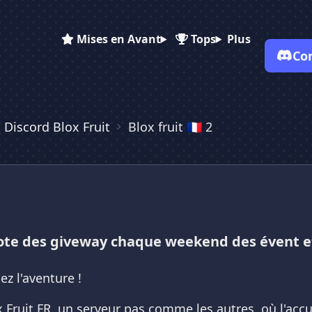
Mises en Avant
Tops
Plus
Co
 Discord Blox Fruit
Blox fruit 🇫🇷 2
✕
✕
✕
✕
Vote pour
Blox fruit 🇫🇷 2
Blox fruit 🇫🇷 2
Blox fruit 🇫🇷 2
Es-tu sûr de vouloir supprimer ton avis de ce serveur ?
Supprimer
ote des giveway chaque weekend des évent et
nez l'aventure !
x Fruit FR, un serveur pas comme les autres, où l'accu