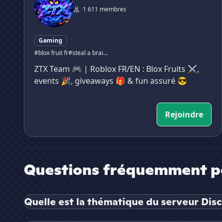
1 611 membres
Gaming
#blox fruit fr
#steal a brai...
ZTX Team 🎮 | Roblox FR/EN : Blox Fruits ⚔️,
events 🎉, giveaways 🎁 & fun assuré 😎
Rejoindre
Questions fréquemment p
Quelle est la thématique du serveur Disco