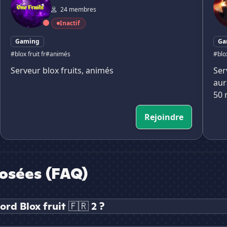
24 membres
Inactif
Gaming
Ga
#blox fruit fr
#animés
#blox
Serveur blox fruits, animés
Ser
aur
50 
Rejoindre
osées (FAQ)
rd Blox fruit 🇫🇷 2 ?