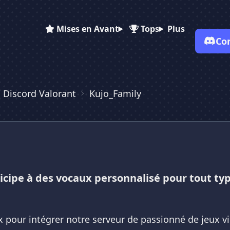
Mises en Avant
Tops
Plus
Co
✕
✕
✕
✕
Vote pour
Kujo_Family
 Discord Valorant
Kujo_Family
Kujo_Family
Kujo_Family
Es-tu sûr de vouloir supprimer ton avis de ce serveur ?
Supprimer
cipe à des vocaux personnalisé pour tout type
 pour intégrer notre serveur de passionné de jeux vid