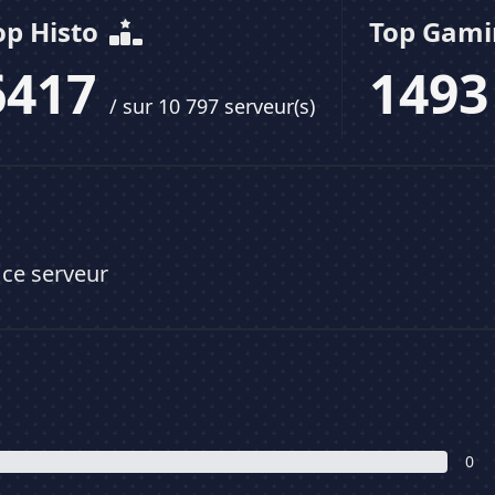
op Histo
Top Gam
6417
149
/ sur 10 797 serveur(s)
 ce serveur
0