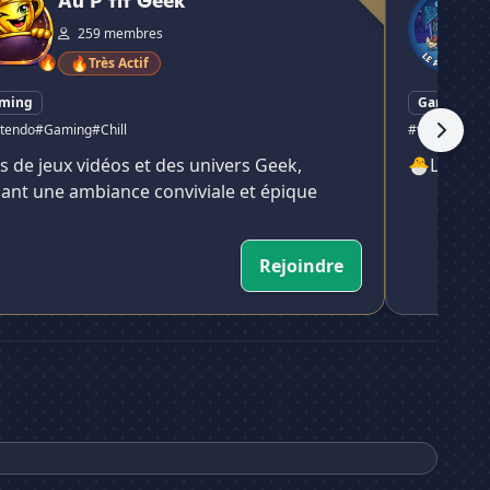
Au P'tit Geek
259 membres
🔥
🔥
Très Actif
ming
Gaming
tendo
#Gaming
#Chill
#valorant
s de jeux vidéos et des univers Geek,
🐣Le poul
ant une ambiance conviviale et épique
Rejoindre