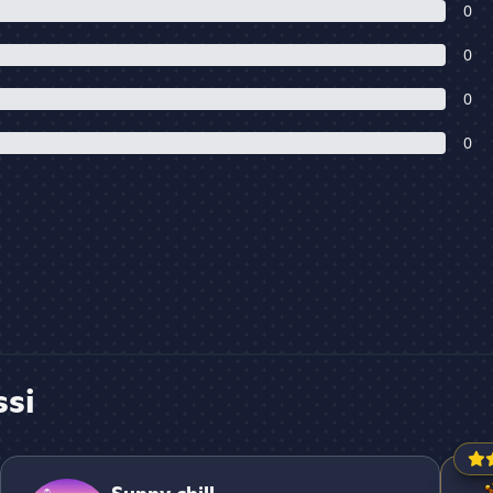
0
0
0
0
ssi
Sunny chill
Au P't