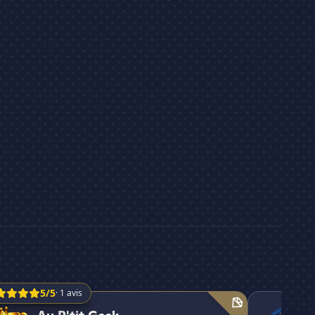
5/5
· 1 avis
it Geek
🐣Le poulail