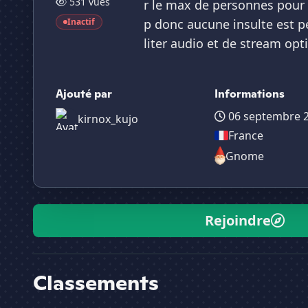
531 vues
r le max de personnes pour f
Inactif
p donc aucune insulte est p
liter audio et de stream opt
Ajouté par
Informations
06 septembre 
kirnox_kujo
France
Gnome
Rejoindre
Classements