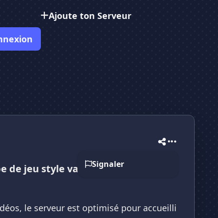
Ajoute ton Serveur
nnexion
Signaler
 de jeu style valorant, minecraft,
éos, le serveur est optimisé pour accueilli