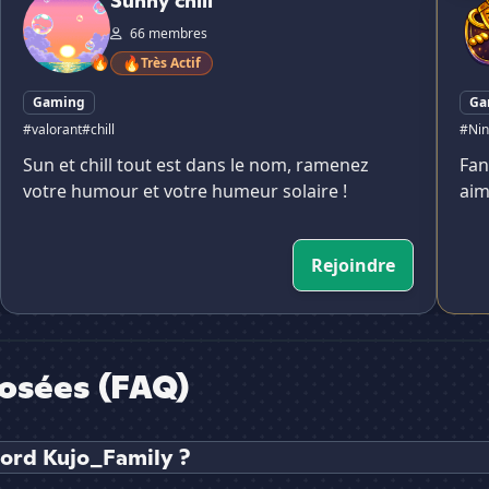
Sunny chill
66 membres
🔥
🔥
Très Actif
Gaming
Ga
#valorant
#chill
#Nin
Sun et chill tout est dans le nom, ramenez
Fan
votre humour et votre humeur solaire !
aim
Rejoindre
osées (FAQ)
cord Kujo_Family ?