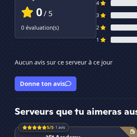
4
0
/ 5
3
0 évaluation(s)
2
1
Aucun avis sur ce serveur à ce jour
Donne ton avis
Serveurs que tu aimeras au
5/5
· 1 avis
2F1 Academy