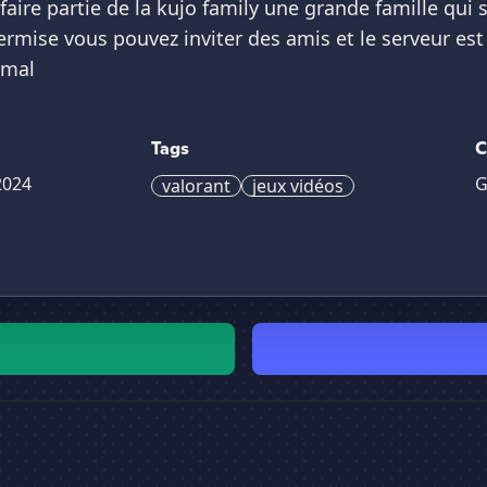
aire partie de la kujo family une grande famille qui 
ermise vous pouvez inviter des amis et le serveur es
imal
Tags
C
2024
G
valorant
jeux vidéos