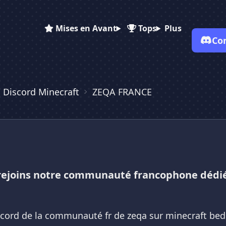
Mises en Avant
Tops
Plus
Co
 Discord Minecraft
ZEQA FRANCE
✕
✕
✕
✕
Vote pour
ZEQA FRANCE
ZEQA FRANCE
ZEQA FRANCE
Es-tu sûr de vouloir supprimer ton avis de ce serveur ?
Supprimer
 rejoins notre communauté francophone dédié
scord de la communauté fr de zeqa sur minecraft bed