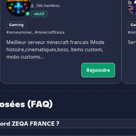
296 membres
Actif
Gaming
Ga
#serveurminec...
#minecraftfrance
#min
Meillieur serveur minecraft francais !Mode
Ser
histoire,cinematiques,boss, items custom,
mobs customs...
Rejoindre
osées (FAQ)
scord ZEQA FRANCE ?