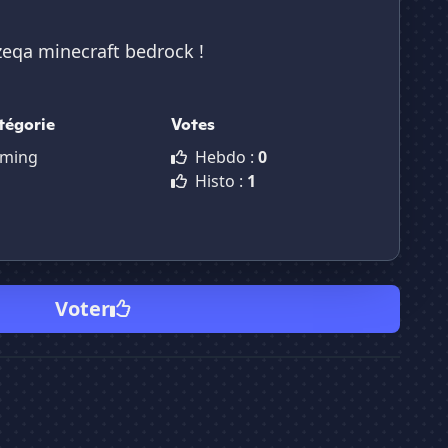
zeqa minecraft bedrock !
tégorie
Votes
ming
Hebdo :
0
Histo :
1
Voter