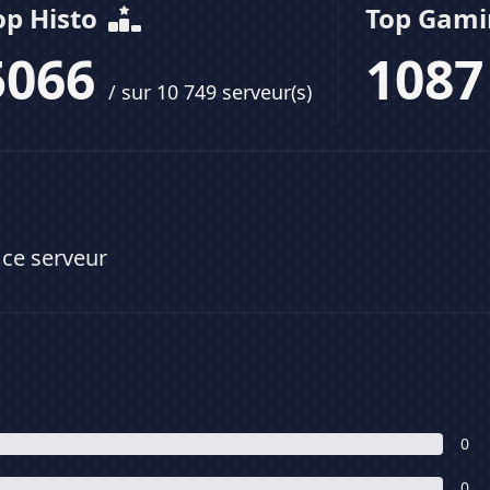
op Histo
Top Gam
5066
108
/ sur 10 749 serveur(s)
 ce serveur
0
0