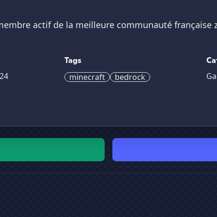
membre actif de la meilleure communauté française 
Tags
Ca
24
Ga
minecraft
bedrock