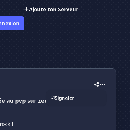
Ajoute ton Serveur
nnexion
Signaler
e au pvp sur zeqa, le serveur
rock !