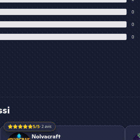
0
0
0
ssi
5/5
· 2 avis
Nolvacraft
Zeepc
Nolvacraft