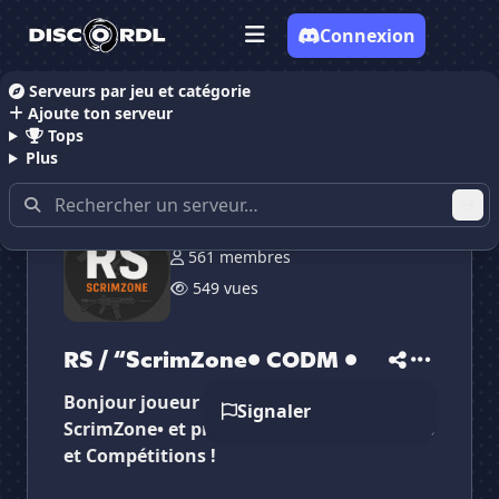
Connexion
Serveurs par jeu et catégorie
Ajoute ton serveur
Accueil
Serveurs Discord Gaming
RS / “ScrimZone
Tops
Plus
561 membres
549 vues
✕
✕
✕
✕
RS / “ScrimZone• ...
RS / “ScrimZone...
Vote pour
RS / “ScrimZone• ...
RS / “ScrimZone• CODM •
Es-tu sûr de vouloir supprimer ton avis de ce
serveur ?
Bonjour joueur CODM ! Rejoignez RS /
Signaler
ScrimZone• et profitez de scrims, tournois
Supprimer
et Compétitions !