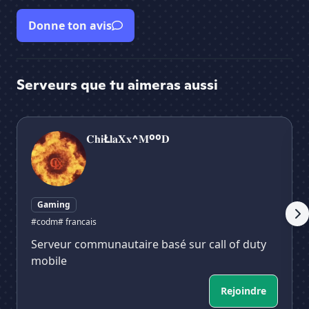
Donne ton avis
Serveurs que tu aimeras aussi
𝐂̇𝐡𝐢Ł𝐥𝐚𝐗𝐱^𝐌ºº𝐃
𝓩
𝐂̇𝐡𝐢Ł𝐥𝐚𝐗𝐱^𝐌ºº𝐃
Gaming
#codm
# francais
Serveur communautaire basé sur call of duty
mobile
Rejoindre