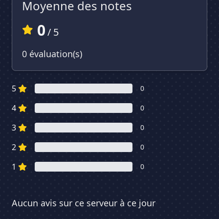
Moyenne des notes
0
/ 5
0 évaluation(s)
5
0
4
0
3
0
2
0
1
0
Aucun avis sur ce serveur à ce jour