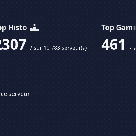
op Histo
Top Gam
2307
461
/ sur 10 783 serveur(s)
/ 
 ce serveur