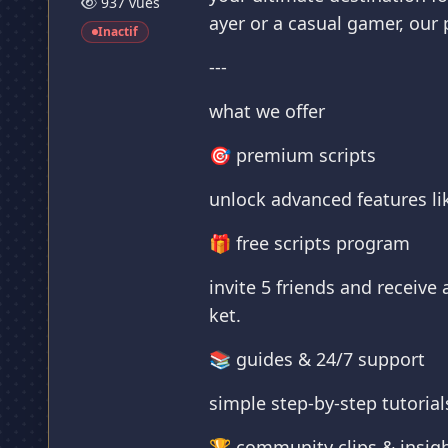
937 vues
ayer or a casual gamer, our
Inactif
---
what we offer
🎯 premium scripts
unlock advanced features lik
🎁 free scripts program
invite 5 friends and receive
ket.
📚 guides & 24/7 support
simple step-by-step tutorial
🏆 community clips & insig