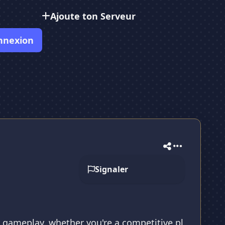
Ajoute ton Serveur
nnexion
Signaler
 gameplay. whether you're a competitive pl