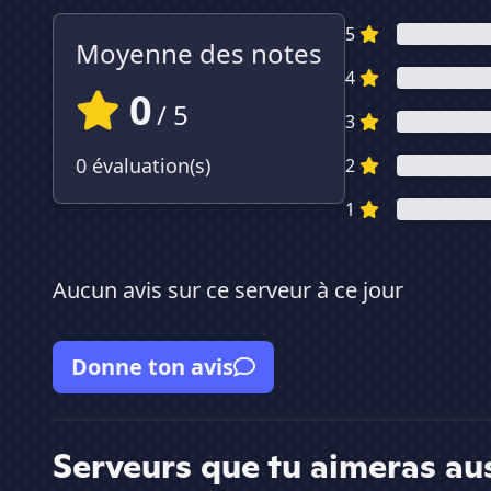
5
Moyenne des notes
4
0
/ 5
3
0 évaluation(s)
2
1
Aucun avis sur ce serveur à ce jour
Donne ton avis
Serveurs que tu aimeras au