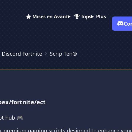
Mises en Avant
Tops
Plus
Co
 Discord Fortnite
Scrip Ten®
✕
✕
✕
✕
Vote pour
Scrip Ten®
Scrip Ten®
Scrip Ten®
Es-tu sûr de vouloir supprimer ton avis de ce serveur ?
Supprimer
pex/fortnite/ect
pt hub 🎮
or premium gaming scripts designed to enhance your