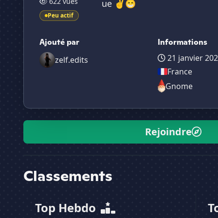
622 vues
ue ✌️😁
Peu actif
Ajouté par
Informations
21 janvier 20
zelf.edits
France
Gnome
Rejoindre
Classements
Top Hebdo
T