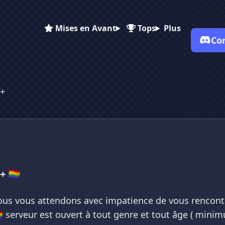
Mises en Avant
Tops
Plus
Co
✕
✕
✕
✕
Vote pour
𝓒𝓘𝓣𝓨 𝓛𝓖𝓑𝓣+
+
𝓒𝓘𝓣𝓨 𝓛𝓖𝓑𝓣+
𝓒𝓘𝓣𝓨 𝓛𝓖𝓑𝓣+
Es-tu sûr de vouloir supprimer ton avis de ce serveur ?
Supprimer
🏳️‍🌈
🌈 nous vous attendons avec impatience de vous rencontr
‍🌈 serveur est ouvert à tout genre et tout âge ( mini