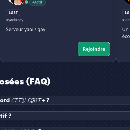
Actif
LGBT
LG
#yaoi
#gay
#lgb
Serveur yaoi / gay
Un 
éco
Rejoindre
osées (FAQ)
𝓒𝓘𝓣𝓨 𝓛𝓖𝓑𝓣+ ?
tif ?