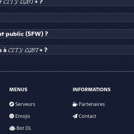
𝓣𝓨 𝓛𝓖𝓑𝓣+ ?
tout public (SFW) ?
𝓘𝓣𝓨 𝓛𝓖𝓑𝓣+ ?
MENUS
INFORMATIONS
Serveurs
Partenaires
Emojis
Contact
Bot DL