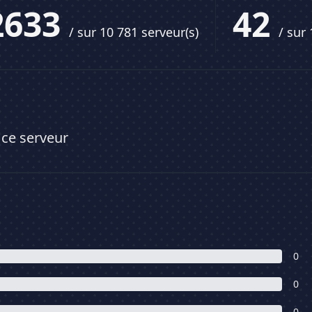
2633
42
/ sur 10 781 serveur(s)
/ sur
 ce serveur
0
0
0