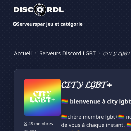
Serveurs
par jeu et catégorie
Accueil
Serveurs Discord LGBT
𝓒𝓘𝓣𝓨 𝓛𝓖𝓑
𝓒𝓘𝓣𝓨 𝓛𝓖𝓑𝓣+
🏳️‍🌈 bienvenue à city lgbt+ 
🏳️‍🌈chère membre lgbt+🏳️‍
48 membres
de vous à chaque instant. 🏳️