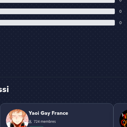
0
0
ssi
Yaoi Gay France
Neuro
Yaoi Gay France
724 membres