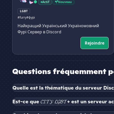
Actif
Nouveau
LGBT
#furry
#фурі
Найкращий Український Україномовний
Фурі Сервер в Discord
Rejoindre
Questions fréquemment p
Quelle est la thématique du serveur Discord 
Est-ce que 𝓒𝓘𝓣𝓨 𝓛𝓖𝓑𝓣+ est un serveur ac