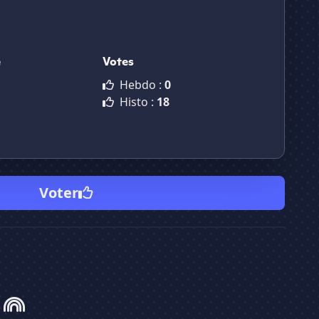
e
Votes
Hebdo :
0
Histo :
18
Voter
T