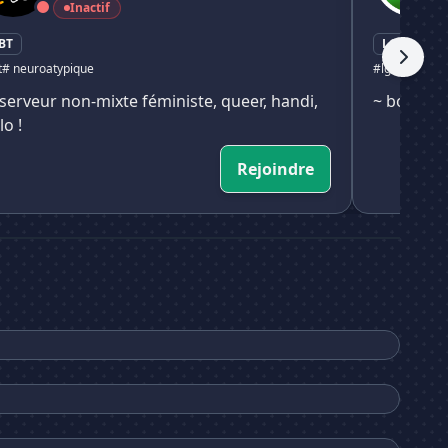
Inactif
BT
LGBT
t
# neuroatypique
#lgbt
# gami
serveur non-mixte féministe, queer, handi,
~ bonjour
lo !
Rejoindre