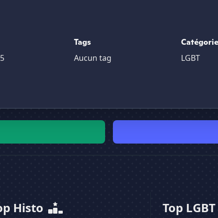
Tags
Catégori
25
Aucun tag
LGBT
op Histo
Top LGB