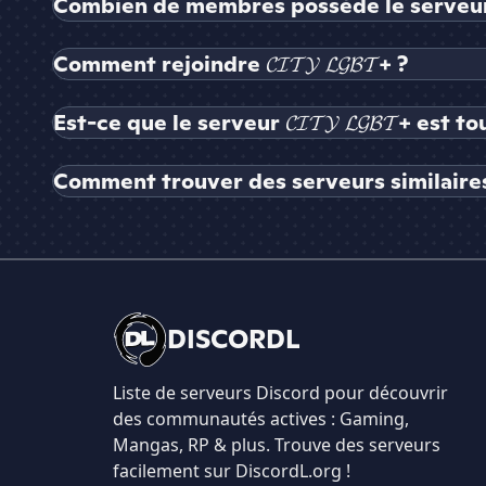
Combien de membres possède le serveur 𝓒𝓘
Comment rejoindre 𝓒𝓘𝓣𝓨 𝓛𝓖𝓑𝓣+ ?
Est-ce que le serveur 𝓒𝓘𝓣𝓨 𝓛𝓖𝓑𝓣+ est 
Comment trouver des serveurs similaires à 𝓒
DISCORDL
Liste de serveurs Discord pour découvrir
des communautés actives : Gaming,
Mangas, RP & plus. Trouve des serveurs
facilement sur DiscordL.org !