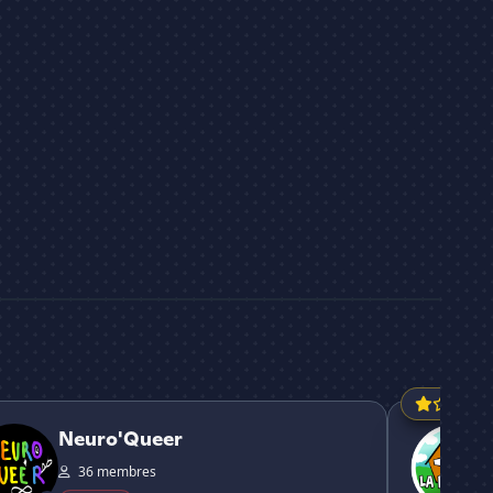
'Queer
𝘓𝘢 𝘉𝘢𝘳𝘢𝘲𝘶
Neuro'Queer
36 membres