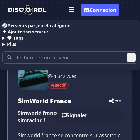
Connexion
Serveurs par jeu et catégorie
Ajoute ton serveur
Accueil
Serveurs Discord Gaming
SimWorld Franc
Tops
Plus
140 membres
1 342 vues
✕
✕
✕
✕
SimWorld France
SimWorld France
Inactif
Vote pour
SimWorld France
Es-tu sûr de vouloir supprimer ton avis de ce
SimWorld France
serveur ?
Simworld france, le hub social du
Signaler
Supprimer
simracing !
Simworld france se concentre sur assetto c