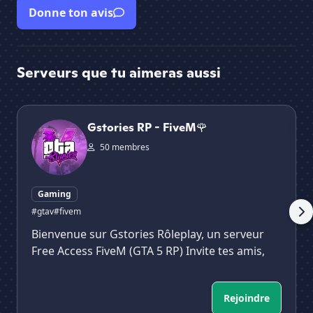
Donne ton avis
Serveurs que tu aimeras aussi
Gstories RP - FiveM🌹
Val
Gstories RP - FiveM🌹
50 membres
Gaming
#gtav
#fivem
Bienvenue sur Gstories Rôleplay, un serveur
Free Access FiveM (GTA 5 RP) Invite tes amis,
Rejoindre