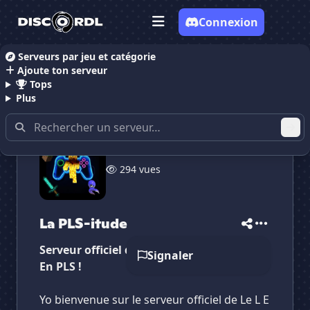
Connexion
Serveurs par jeu et catégorie
Ajoute ton serveur
Accueil
Serveurs Discord Gaming
Serveurs Discor
Tops
Plus
294 vues
✕
✕
✕
✕
La PLS-itude
La PLS-itude
Vote pour
La PLS-itude
La PLS-itude
Es-tu sûr de vouloir supprimer ton avis de ce
serveur ?
Serveur officiel de la chaine youtube : Le L
Signaler
En PLS !
Supprimer
Yo bienvenue sur le serveur officiel de Le L E