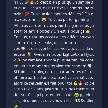
n PLS 🚀🔥 Ici c’est bien plus qu’un simple s
erveur Discord, c’est une vraie commu de zi
nzins 💯. Tu veux des memes débiles ? On e
n a des tonnes 😂. Tu veux parler gaming
🎮, trouver des mates pour tes games ou ju
ste troll entre potes ? On est là pour ça 🤙.
En plus, tu auras accès à des vidéos en avan
t-première, des leaks, des annonces exclusi
ves 📢 et des events réservés aux vrais du s
erveur 🏆. Avec mes potes Lights-8x & FlyoX
x ✨ on ramène encore plus de fun, de cont
enu et de moments totalement random 🌪️.
Si t’aimes rigoler, gamer, partager tes délires
et faire partie d’une team active et motivée,
alors ce serveur est fait pour toi 💪🔥. Ici c’e
st no toxic vibes, juste du fun, des memes et
des soirées qui partent en chaos 😂🎉. Alor
s rejoins-nous et deviens un vrai PLS Soldier
⚡.