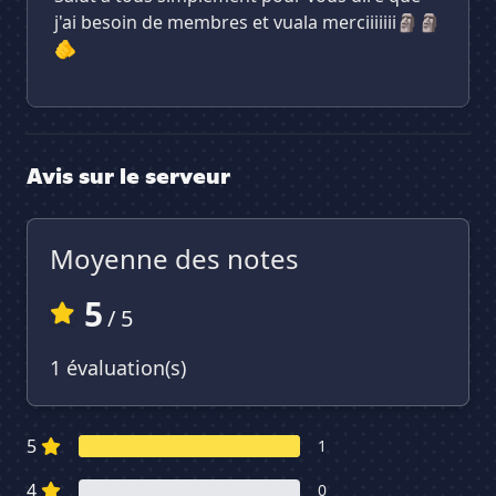
j'ai besoin de membres et vuala merciiiiiii🗿🗿
🫵
Avis sur le serveur
Moyenne des notes
5
/ 5
1 évaluation(s)
5
1
4
0