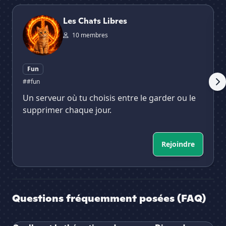
Les Chats Libres
KI
Les Chats Libres
10 membres
Fun
##fun
Un serveur où tu choisis entre le garder ou le
supprimer chaque jour.
Rejoindre
Questions fréquemment posées (FAQ)