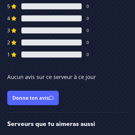
5
0
4
0
3
0
2
0
1
0
Aucun avis sur ce serveur à ce jour
Donne ton avis
Serveurs que tu aimeras aussi