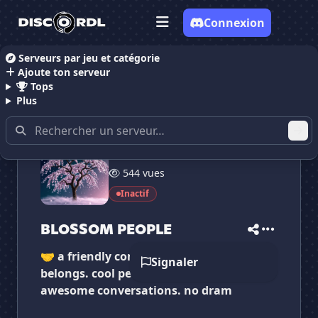
Connexion
Serveurs par jeu et catégorie
Ajoute ton serveur
Accueil
Serveurs Discord Chill
BLOSSOM PEOPLE
Tops
Plus
201 membres
544 vues
✕
✕
✕
✕
BLOSSOM PEOPLE
BLOSSOM PEOPLE
Inactif
Vote pour
BLOSSOM PEOPLE
Es-tu sûr de vouloir supprimer ton avis de ce
serveur ?
BLOSSOM PEOPLE
🤝 a friendly community where everyone
Supprimer
Signaler
belongs. cool people, great vibes, and
awesome conversations. no dram