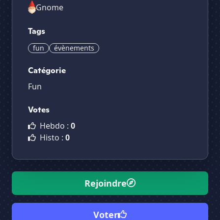
Gnome
Tags
fun
évènements
Catégorie
Fun
Votes
Hebdo :
0
Histo :
0
Rejoindre
Voter