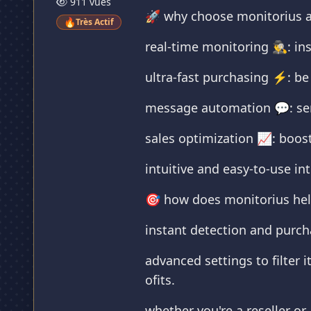
911 vues
🚀 why choose monitorius a
🔥
Très Actif
real-time monitoring 🕵️‍♂️: 
ultra-fast purchasing ⚡: be 
message automation 💬: sen
sales optimization 📈: boost 
intuitive and easy-to-use in
🎯 how does monitorius hel
instant detection and purcha
advanced settings to filter
ofits.
whether you're a reseller or