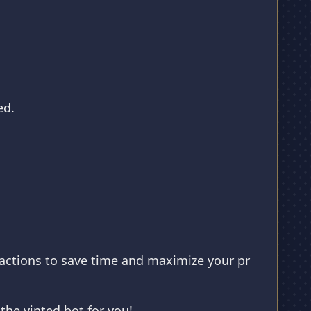
ed.
ractions to save time and maximize your pr
 the vinted bot for you!