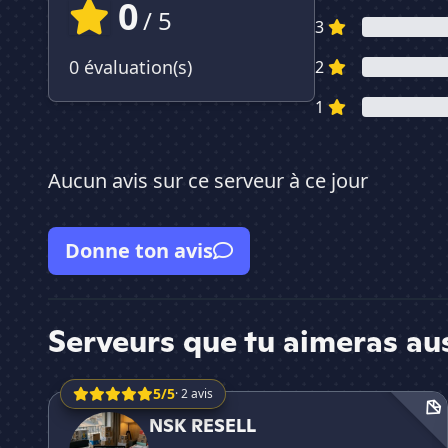
0
/ 5
3
0 évaluation(s)
2
1
Aucun avis sur ce serveur à ce jour
Donne ton avis
Serveurs que tu aimeras au
5/5
· 2 avis
NSK RESELL
NSK RESELL