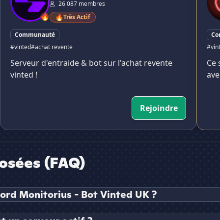
26 087 membres
🔥
🔥
Très Actif
Communauté
Co
#vinted
#achat revente
#vin
Serveur d'entraide & bot sur l'achat revente
Ce 
vinted !
ave
Rejoindre
osées (FAQ)
ord Monitorius - Bot Vinted UK ?