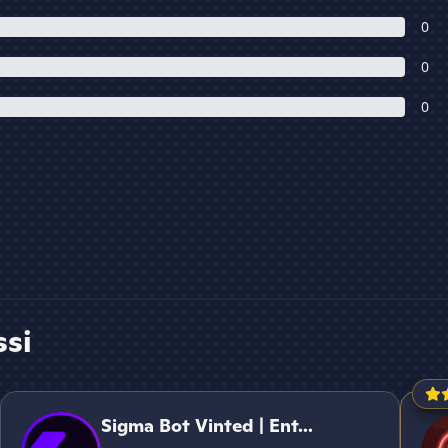
0
0
0
ssi
Sigma Bot Vinted | Entraide Resell
Monito
Sigma Bot Vinted | Ent...