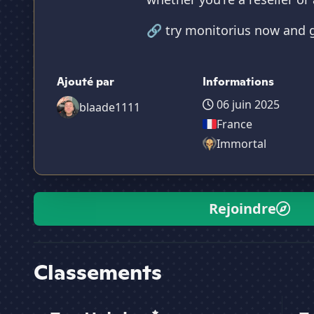
🔗 try monitorius now and g
Ajouté par
Informations
06 juin 2025
blaade1111
France
Immortal
Rejoindre
Classements