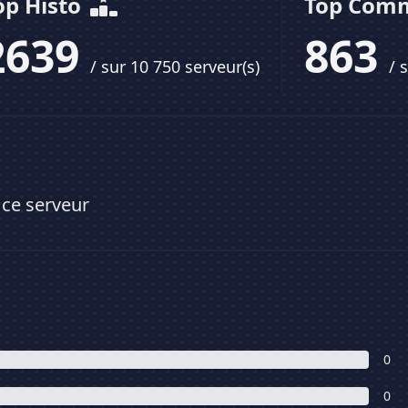
op Histo
Top Com
2639
863
/ sur 10 750 serveur(s)
/ 
 ce serveur
0
0