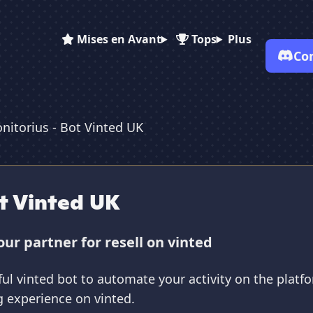
Mises en Avant
Tops
Plus
Co
nitorius - Bot Vinted UK
✕
✕
✕
✕
Vote pour
Monitorius - Bot ...
Monitorius - Bot ...
Monitorius - Bo...
Es-tu sûr de vouloir supprimer ton avis de ce serveur ?
t Vinted UK
Supprimer
ur partner for resell on vinted
ul vinted bot to automate your activity on the platfo
g experience on vinted.