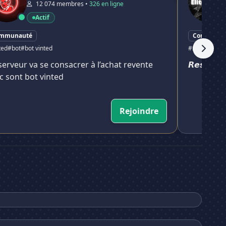
12 074 membres •
326 en ligne
Actif
mmunauté
Communau
ted
#bot
#bot vinted
#resell
#refu
serveur va se consacrer à l’achat revente
𝙍𝙚𝙨𝙚𝙡𝙡 : 
c sont bot vinted
Rejoindre