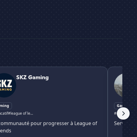
aming
MG Cousins
SKZ Gaming
ming
Gaming
catif
#league of le...
#csgo
#lol
communauté pour progresser à League of
Serveur m
gends