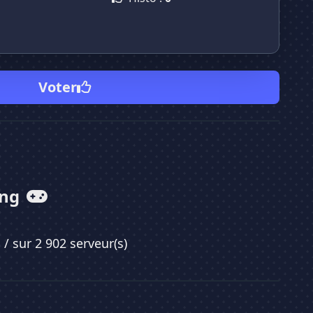
Voter
ing
3
/ sur 2 902 serveur(s)