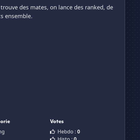
on trouve des mates, on lance des ranked, de
ts ensemble.
orie
Votes
ng
Hebdo :
0
Histo :
0