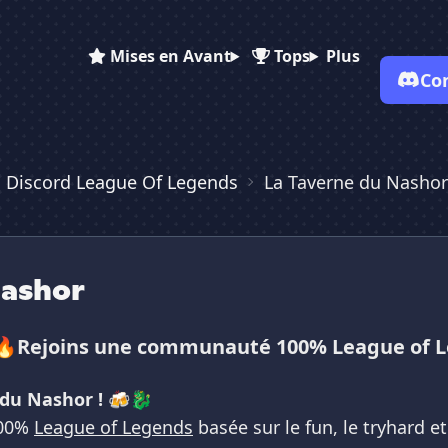
Mises en Avant
Tops
Plus
Co
✕
✕
✕
✕
s Discord League Of Legends
La Taverne du Nashor
Vote pour
La Taverne du Nashor
La Taverne du Nashor
La Taverne du N...
Es-tu sûr de vouloir supprimer ton avis de ce serveur ?
Supprimer
Nashor
 🔥Rejoins une communauté 100% League of 
du Nashor !
🍻🐉
100%
League of Legends
basée sur le fun, le tryhard e