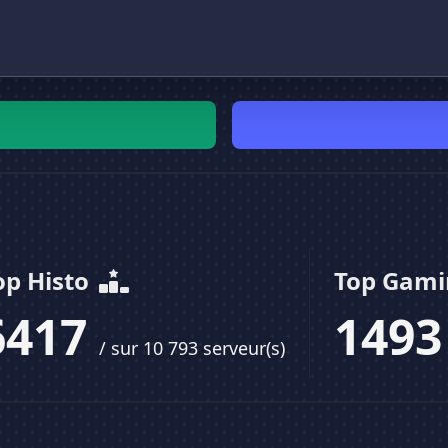
op Histo
Top Gam
6417
149
/ sur 10 793 serveur(s)