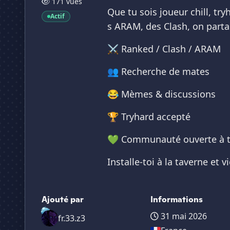
171 vues
Que tu sois joueur chill, tr
Actif
s ARAM, des Clash, on par
⚔️ Ranked / Clash / ARAM
👥 Recherche de mates
😂 Mèmes & discussions
🏆 Tryhard accepté
💚 Communauté ouverte à 
Installe-toi à la taverne et 
Ajouté par
Informations
31 mai 2026
fr.33.z3