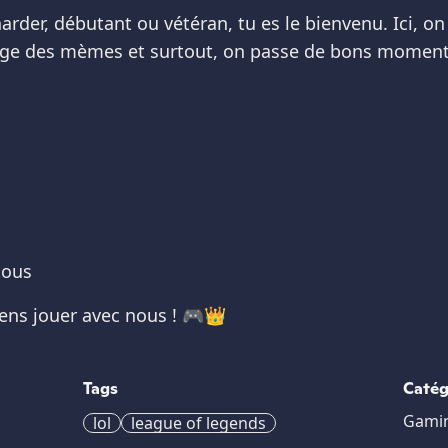
yharder, débutant ou vétéran, tu es le bienvenu. Ici, 
tage des mèmes et surtout, on passe de bons momen
tous
viens jouer avec nous ! 🎮👑
Tags
Catég
Gami
lol
league of legends