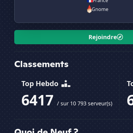
France
Gnome
Rejoindre
Classements
Top Hebdo
T
6417
/ sur 10 793 serveur(s)
Quoi de Neuf ?