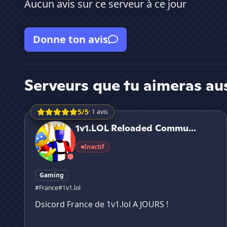
Aucun avis sur ce serveur à ce jour
Donne ton avis
Serveurs que tu aimeras au
5/5
· 1 avis
1v1.LOL Reloaded Community FR
1v1.LOL Reloaded Commu...
Inactif
Gaming
#France
#1v1.lol
Dsicord France de 1v1.lol A JOURS !