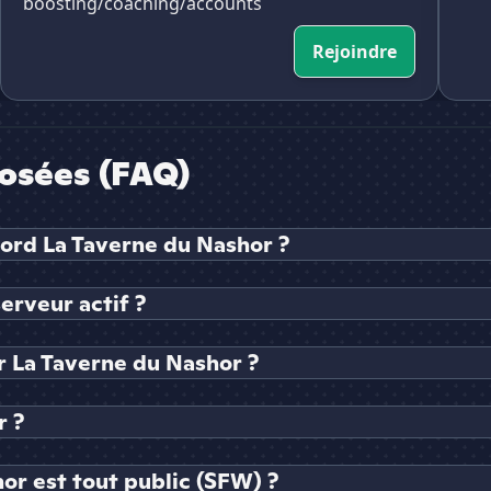
boosting/coaching/accounts
Rejoindre
osées (FAQ)
cord La Taverne du Nashor ?
erveur actif ?
 La Taverne du Nashor ?
r ?
or est tout public (SFW) ?