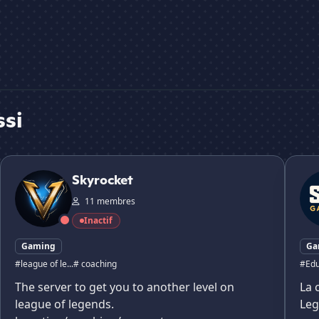
ssi
Skyrocket
SKZ G
Skyrocket
11 membres
Inactif
Gaming
Ga
#league of le...
# coaching
#Edu
The server to get you to another level on
La 
league of legends.
Le