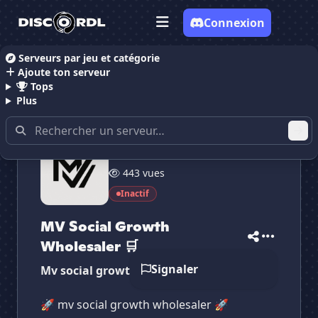
Connexion
Serveurs par jeu et catégorie
Ajoute ton serveur
Accueil
Serveurs Discord Publicitaire
MV Social Gr
Tops
Plus
2 533 membres
443 vues
Inactif
✕
✕
✕
✕
MV Social Growth ...
MV Social Growt...
Vote pour
MV Social Growth ...
MV Social Growth
Es-tu sûr de vouloir supprimer ton avis de ce
Wholesaler 🛒
serveur ?
Signaler
Mv social growth wholesaler 🛒
Supprimer
🚀 mv social growth wholesaler 🚀