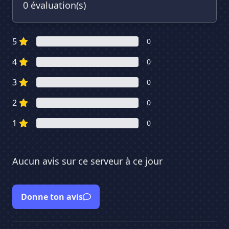
0 évaluation(s)
5
0
4
0
3
0
2
0
1
0
Aucun avis sur ce serveur à ce jour
Donne ton avis