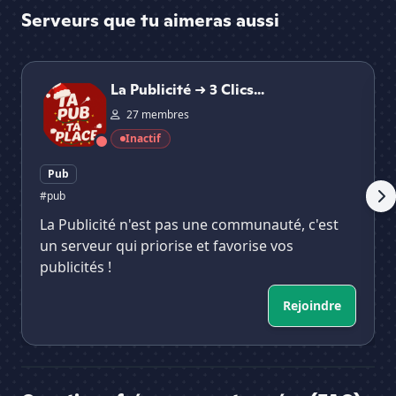
Serveurs que tu aimeras aussi
La Publicité ➜ 3 Clics | ⚡
🌵
La Publicité ➜ 3 Clics...
27 membres
Inactif
Pub
#pub
La Publicité n'est pas une communauté, c'est
un serveur qui priorise et favorise vos
publicités !
Rejoindre