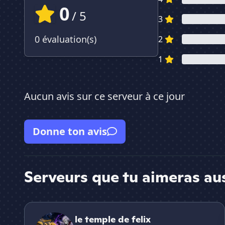
0
/ 5
3
0 évaluation(s)
2
1
Aucun avis sur ce serveur à ce jour
Donne ton avis
Serveurs que tu aimeras au
le temple de felix
le temple de felix