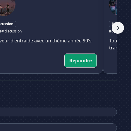
scussion
Discussion
e
# discussion
#discute
# chi
veur d'entraide avec un thème année 90's
Tout le m
tranquille
Rejoindre