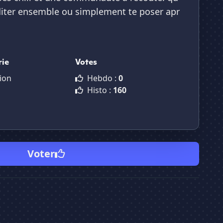
diter ensemble ou simplement te poser apr
rie
Votes
ion
Hebdo :
0
Histo :
160
Voter