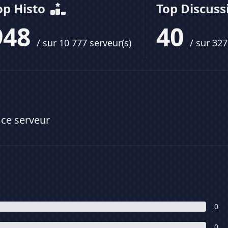
op Histo
Top Discus
948
40
/ sur 10 777 serveur(s)
/ sur 327
 ce serveur
0
0