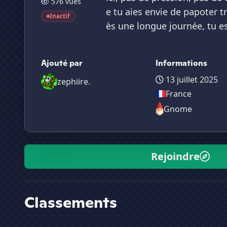
576 vues
e tu aies envie de papoter
Inactif
ès une longue journée, tu e
Ajouté par
Informations
13 juillet 2025
zephiire.
France
Gnome
Rejoindre
Classements