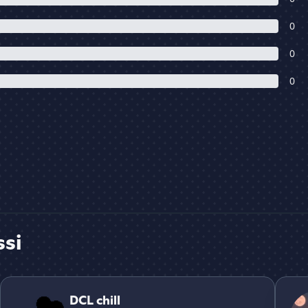
0
0
0
ssi
DCL chill
recon
DCL chill