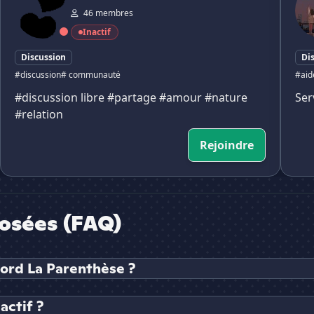
46 membres
Inactif
Discussion
Di
#discussion
# communauté
#aid
#discussion libre #partage #amour #nature
Ser
#relation
Rejoindre
osées (FAQ)
cord La Parenthèse ?
actif ?