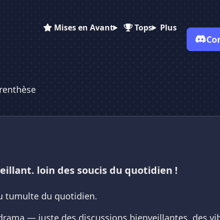
Mises en Avant
Tops
Plus
Co
✕
✕
✕
✕
Vote pour
La Parenthèse
renthèse
La Parenthèse
La Parenthèse
Es-tu sûr de vouloir supprimer ton avis de ce serveur ?
Supprimer
eillant. loin des soucis du quotidien !
u tumulte du quotidien.
 drama — juste des discussions bienveillantes, des v