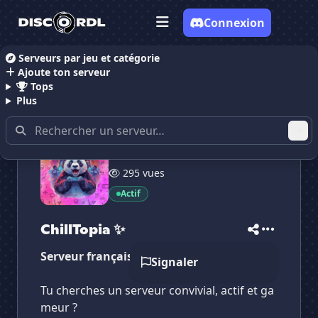
Connexion
Serveurs par jeu et catégorie
Ajoute ton serveur
Accueil
Serveurs Discord Gaming
Serveurs Discor
Tops
Plus
219 membres
295 vues
✕
✕
✕
✕
ChillTopia ✨
ChillTopia ✨
Actif
Vote pour
ChillTopia ✨
Es-tu sûr de vouloir supprimer ton avis de ce
serveur ?
ChillTopia ✨
Serveur français spécial gaming H/F
Supprimer
Signaler
Tu cherches un serveur convivial, actif et ga
meur ?