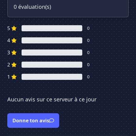
0 évaluation(s)
5
0
4
0
3
0
2
0
1
0
Aucun avis sur ce serveur à ce jour
Donne ton avis