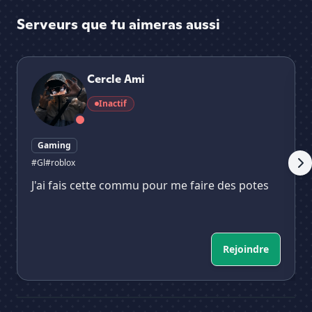
Serveurs que tu aimeras aussi
Cercle Ami
For
Cercle Ami
Inactif
Gaming
#Gl
#roblox
J'ai fais cette commu pour me faire des potes
Rejoindre