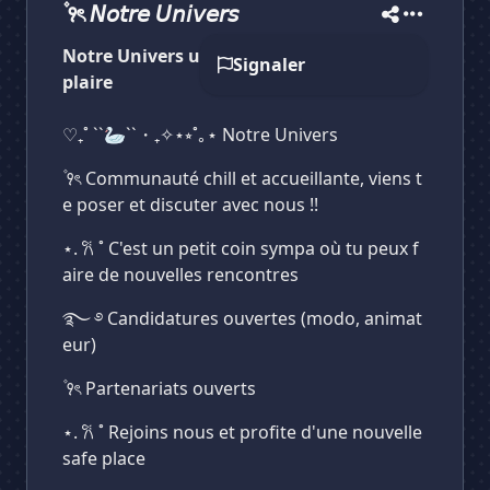
۫ ꣑ৎ 𝘕𝘰𝘵𝘳𝘦 𝘜𝘯𝘪𝘷𝘦𝘳𝘴
Notre Univers un monde fait pour te
Signaler
plaire
♡₊˚ ``🦢``・₊✧⋆⭒˚｡⋆ Notre Univers
۫ ꣑ৎ Communauté chill et accueillante, viens t
e poser et discuter avec nous !!
⋆. 𐙚 ˚ C'est un petit coin sympa où tu peux f
aire de nouvelles rencontres
࿐ ࿔ Candidatures ouvertes (modo, animat
eur)
۫ ꣑ৎ Partenariats ouverts
⋆. 𐙚 ˚ Rejoins nous et profite d'une nouvelle
safe place