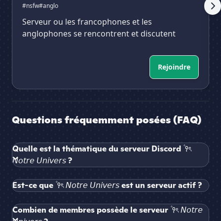
#nsfw
#anglo
Serveur ou les francophones et les
anglophones se rencontrent et discutent
Rejoindre
Questions fréquemment posées (FAQ)
Quelle est la thématique du serveur Discord ۫ ꣑ৎ
𝘕𝘰𝘵𝘳𝘦 𝘜𝘯𝘪𝘷𝘦𝘳𝘴 ?
Est-ce que ۫ ꣑ৎ 𝘕𝘰𝘵𝘳𝘦 𝘜𝘯𝘪𝘷𝘦𝘳𝘴 est un serveur actif ?
Combien de membres possède le serveur ۫ ꣑ৎ 𝘕𝘰𝘵𝘳𝘦