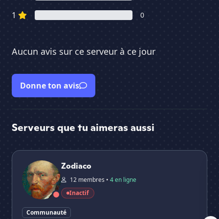
1
0
Aucun avis sur ce serveur à ce jour
Donne ton avis
Serveurs que tu aimeras aussi
Zodiaco
CHI
Zodiaco
12 membres •
4 en ligne
Inactif
Communauté