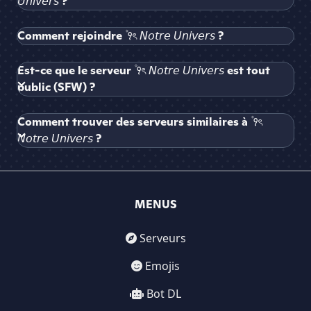
𝘜𝘯𝘪𝘷𝘦𝘳𝘴 ?
Comment rejoindre ۫ ꣑ৎ 𝘕𝘰𝘵𝘳𝘦 𝘜𝘯𝘪𝘷𝘦𝘳𝘴 ?
Est-ce que le serveur ۫ ꣑ৎ 𝘕𝘰𝘵𝘳𝘦 𝘜𝘯𝘪𝘷𝘦𝘳𝘴 est tout
public (SFW) ?
Comment trouver des serveurs similaires à ۫ ꣑ৎ
𝘕𝘰𝘵𝘳𝘦 𝘜𝘯𝘪𝘷𝘦𝘳𝘴 ?
MENUS
Serveurs
Emojis
Bot DL