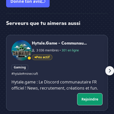
Donne ton avis
Serveurs que tu aimeras aussi
Hytale.Game - Communauté francophone d'Hytale
Hy
Hytale.Game - Communau...
3 036 membres •
301 en ligne
Peu actif
Gaming
#hytale
#minecraft
Hytale.game : Le Discord communautaire FR
officiel ! News, recrutement, créations et fun.
Rejoindre