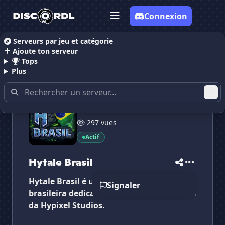
Connexion
Serveurs par jeu et catégorie
Ajoute ton serveur
Accueil
Serveurs Discord Gaming
Hytale Brasil
Tops
Plus
5 510 membres
297 vues
✕
✕
✕
✕
Actif
Hytale Brasil
Hytale Brasil
Vote pour
Hytale Brasil
Es-tu sûr de vouloir supprimer ton avis de ce
Hytale Brasil
serveur ?
Hytale Brasil é uma comunidade
Signaler
Supprimer
brasileira dedicada ao Hytale, o novo jogo
da Hypixel Studios.