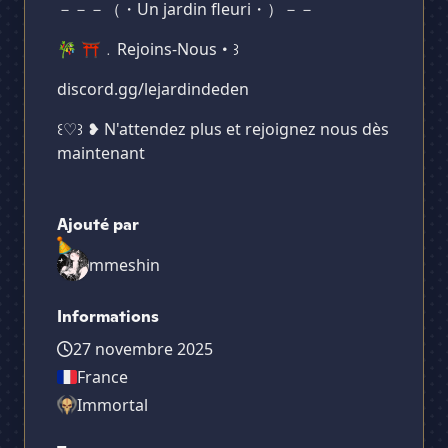
－－－（・Un jardin fleuri・）－－
🎋 ⛩️﹒Rejoins-Nous・꒱
discord.gg/lejardindeden
꒰♡꒱ ❥ N'attendez plus et rejoignez nous dès
maintenant
Ajouté par
mmeshin
Informations
27 novembre 2025
France
Immortal