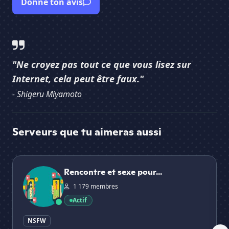
Donne ton avis
"Ne croyez pas tout ce que vous lisez sur
Internet, cela peut être faux."
- Shigeru Miyamoto
Serveurs que tu aimeras aussi
Rencontre et sexe pour les 18 a 23ans
Va
Rencontre et sexe pour...
1 179 membres
Actif
NSFW