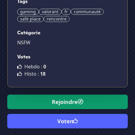
Tags
gaming
valorant
fr
communauté
safe place
rencontre
Catégorie
NSFW
Votes
Hebdo :
0
Histo :
18
Rejoindre
Voter