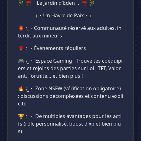
🎋 ⛩﹒Le Jardin d'Eden ﹒⛩ 🎋
Supprimer
－－－（・Un Havre de Paix・）－－
🏮 𐔌・Communauté réservé aux adultes, in
terdit aux mineurs
🌹 𐔌・Événements réguliers
🎮 𐔌・ Espace Gaming : Trouve tes coéquipi
ers et rejoins des parties sur LoL, TFT, Valor
ant, Fortnite… et bien plus !
🔥 𐔌・ Zone NSFW (vérification obligatoire)
: discussions décomplexées et contenu expli
cite
🏆 𐔌・ De multiples avantages pour les acti
fs (rôle personnalisé, boost d'xp et bien plu
s)