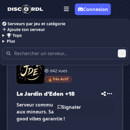
Connexion
Serveurs par jeu et catégorie
Ajoute ton serveur
Accueil
Serveurs Discord NSFW
Serveurs Discord 
Tops
Plus
1 223 membres
642 vues
🔥
Très Actif
Le Jardin d'Eden +18
✕
✕
✕
Serveur communautaire NSFW interdit
Signaler
✕
Le Jardin d'Eden +18
Le Jardin d'Ede...
aux mineurs. Safe Place, rencontres et
Vote pour
Le Jardin d'Eden +18
Es-tu sûr de vouloir supprimer ton avis de ce
good vibes garantie !
serveur ?