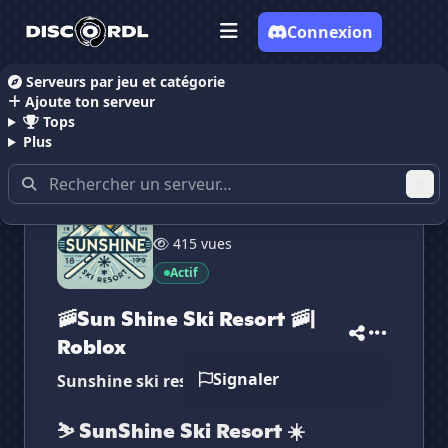
Connexion
Serveurs par jeu et catégorie
Ajoute ton serveur
Accueil
Serveurs Discord Gaming
Serveurs Discor
Tops
Plus
54 membres
415 vues
Actif
✕
✕
✕
✕
🚠Sun Shine Ski R...
🚠Sun Shine Ski...
🚠Sun Shine Ski Resort 🚠|
Vote pour
🚠Sun Shine Ski R...
Es-tu sûr de vouloir supprimer ton avis de ce
Roblox
serveur ?
Signaler
Sunshine ski resort
Supprimer
⛷️ SunShine Ski Resort ☀️