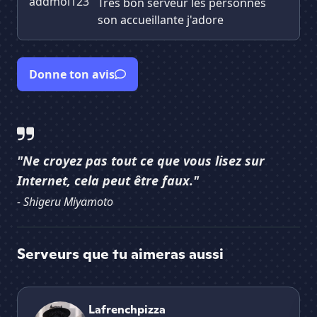
addmoi123
Très bon serveur les personnes
son accueillante j'adore
Donne ton avis
"Ne croyez pas tout ce que vous lisez sur
Internet, cela peut être faux."
- Shigeru Miyamoto
Serveurs que tu aimeras aussi
Lafrenchpizza
NI
Lafrenchpizza