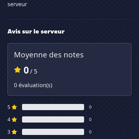
serveur
Avis sur le serveur
Moyenne des notes
0
/ 5
0 évaluation(s)
5
0
4
0
3
0