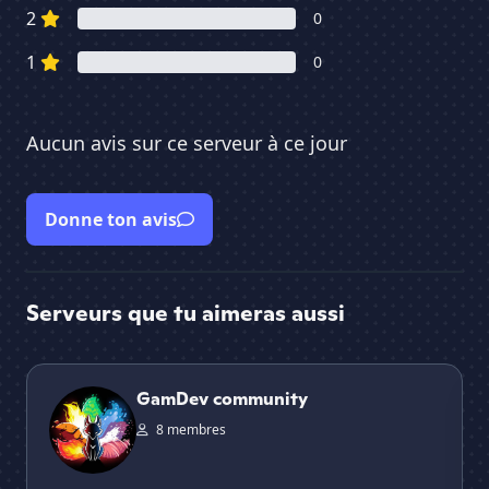
2
0
1
0
Aucun avis sur ce serveur à ce jour
Donne ton avis
Serveurs que tu aimeras aussi
GamDev community
Vau
GamDev community
8 membres