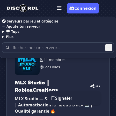
Connexion
Serveurs par jeu et catégorie
Ajoute ton serveur
Accueil
Serveurs Discord Développeur
MLX Studio
Tops
Plus
11 membres
223 vues
MLX Studio ║
✕
✕
✕
RobloxCreations
✕
MLX Studio ║ Robl...
MLX Studio ║ Ro...
Vote pour
MLX Studio ║ Robl...
Signaler
MLX Studio — Scripts FiveM optimisés ⚙️
Es-tu sûr de vouloir supprimer ton avis de ce
serveur ?
| Automatisation RP & outils dev 💻 |
Qualité garantie 🔥