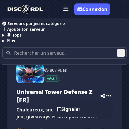
Connexion
Serveurs par jeu et catégorie
Ajoute ton serveur
Accueil
Serveurs Discord Gaming
Universal Tower 
Tops
Plus
953 membres
807 vues
Actif
✕
✕
✕
✕
Universal Tower D...
Universal Tower...
Universal Tower Defense Z
Vote pour
Universal Tower D...
Es-tu sûr de vouloir supprimer ton avis de ce
[FR]
serveur ?
Signaler
Chaleureux, sneak et informations sur le
jeu, giveaways et bien plus encore !
Supprimer