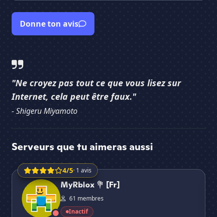
Donne ton avis
"Ne croyez pas tout ce que vous lisez sur
Internet, cela peut être faux."
- Shigeru Miyamoto
Serveurs que tu aimeras aussi
4/5
· 1 avis
MyRblox 💐 [Fr]
Le 
MyRblox 💐 [Fr]
61 membres
Inactif