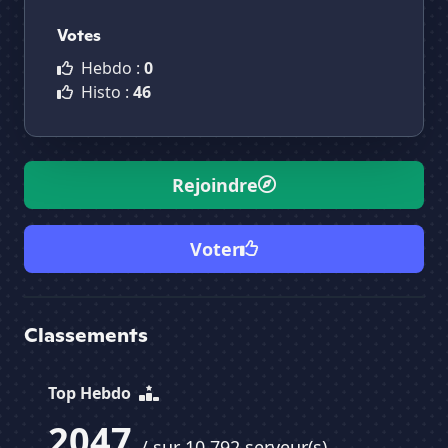
Votes
Hebdo :
0
Histo :
46
Rejoindre
Voter
Classements
Top Hebdo
2047
/ sur 10 792 serveur(s)